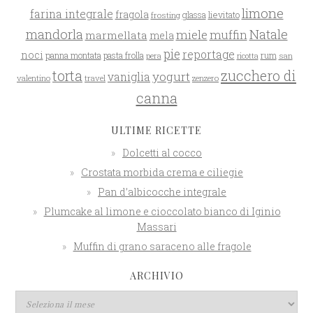
limone
farina integrale
fragola
glassa
lievitato
frosting
mandorla
Natale
miele
muffin
marmellata
mela
pie
reportage
noci
rum
panna montata
pasta frolla
pera
san
ricotta
zucchero di
torta
yogurt
vaniglia
valentino
travel
zenzero
canna
ULTIME RICETTE
Dolcetti al cocco
Crostata morbida crema e ciliegie
Pan d’albicocche integrale
Plumcake al limone e cioccolato bianco di Iginio
Massari
Muffin di grano saraceno alle fragole
ARCHIVIO