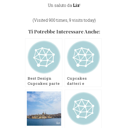
Un saluto da
Liz
!
(Visited 900 times, 9 visits today)
Ti Potrebbe Interessare Anche:
Best Design
Cupcakes
Cupcakes: parte
datteri e
il primo contest
marzapane
de Le Tortine