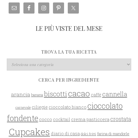
LE PIÙ VISTE DEL MESE
TROVA LA TUA RICETTA
CERCA PER INGREDIENTE
cacao
biscotti
cannella
arancia
caffè
banana
cioccolato
ciliegie
cioccolato bianco
carnevale
fondente
crostata
cocco
crema pasticcera
cocktail
Cupcakes
diario di casa
farina di mandorle
dolci fritti