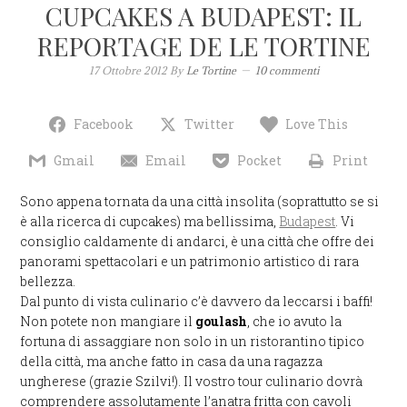
CUPCAKES A BUDAPEST: IL
REPORTAGE DE LE TORTINE
17 Ottobre 2012
By
Le Tortine
10 commenti
Facebook
Twitter
Love This
Gmail
Email
Pocket
Print
Sono appena tornata da una città insolita (soprattutto se si
è alla ricerca di cupcakes) ma bellissima,
Budapest
. Vi
consiglio caldamente di andarci, è una città che offre dei
panorami spettacolari e un patrimonio artistico di rara
bellezza.
Dal punto di vista culinario c’è davvero da leccarsi i baffi!
Non potete non mangiare il
goulash
, che io avuto la
fortuna di assaggiare non solo in un ristorantino tipico
della città, ma anche fatto in casa da una ragazza
ungherese (grazie Szilvi!). Il vostro tour culinario dovrà
comprendere assolutamente l’anatra fritta con cavoli