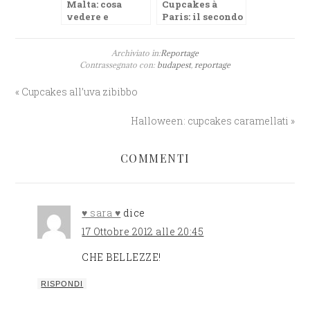
Malta: cosa
Cupcakes à
vedere e
Paris: il secondo
mangiare
reportage de Le
nell’arcipelago
Tortine
patrimonio
Archiviato in:
Reportage
Contrassegnato con:
budapest
,
reportage
dell’Umanità
« Cupcakes all’uva zibibbo
Halloween: cupcakes caramellati »
COMMENTI
♥ sara ♥
dice
17 Ottobre 2012 alle 20:45
CHE BELLEZZE!
RISPONDI