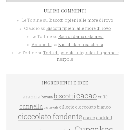
ULTIMI COMMENTI
Le Tortine
su
Biscotti ripieni alle more di rovo
Claudio
su
Biscotti ripieni alle more di rovo
Le Tortine
su
Baci di dama calabresi
Antonella
su
Baci di dama calabresi
Le Tortine
su
Torta di polenta integrale alla panna e
nespole
INGREDIENTI E IDEE
cacao
biscotti
arancia
caffè
banana
cannella
ciliegie
cioccolato bianco
carnevale
cioccolato fondente
cocco
cocktail
Cupcakes