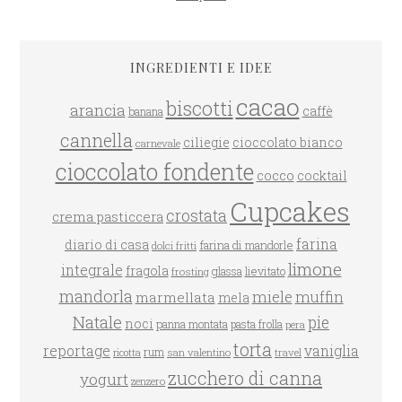
INGREDIENTI E IDEE
cacao
biscotti
arancia
caffè
banana
cannella
ciliegie
cioccolato bianco
carnevale
cioccolato fondente
cocco
cocktail
Cupcakes
crostata
crema pasticcera
farina
diario di casa
farina di mandorle
dolci fritti
limone
integrale
fragola
glassa
lievitato
frosting
mandorla
miele
muffin
marmellata
mela
Natale
pie
noci
panna montata
pasta frolla
pera
torta
reportage
vaniglia
rum
san valentino
travel
ricotta
zucchero di canna
yogurt
zenzero