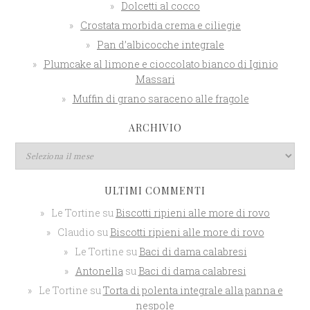
Dolcetti al cocco
Crostata morbida crema e ciliegie
Pan d’albicocche integrale
Plumcake al limone e cioccolato bianco di Iginio
Massari
Muffin di grano saraceno alle fragole
ARCHIVIO
ULTIMI COMMENTI
Le Tortine
su
Biscotti ripieni alle more di rovo
Claudio
su
Biscotti ripieni alle more di rovo
Le Tortine
su
Baci di dama calabresi
Antonella
su
Baci di dama calabresi
Le Tortine
su
Torta di polenta integrale alla panna e
nespole