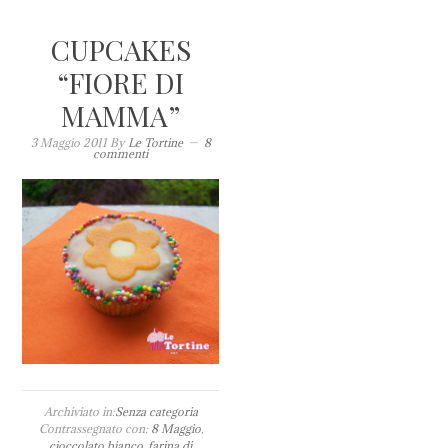
CUPCAKES
“FIORE DI
MAMMA”
3 Maggio 2011
By
Le Tortine
8
commenti
Archiviato in:
Senza categoria
Contrassegnato con:
8 Maggio
,
cioccolato bianco
,
farina di