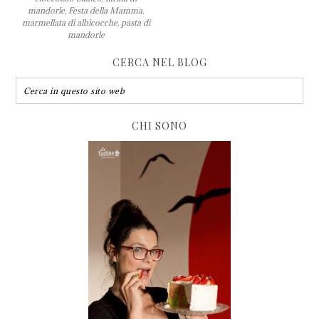
mandorle
,
Festa della Mamma
,
marmellata di albicocche
,
pasta di
mandorle
CERCA NEL BLOG
CHI SONO