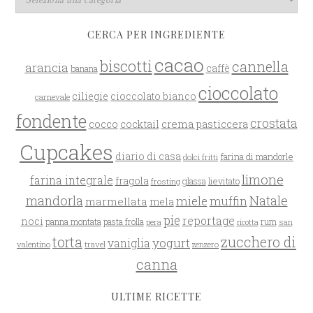
CERCA PER INGREDIENTE
cacao
biscotti
cannella
arancia
caffè
banana
cioccolato
ciliegie
cioccolato bianco
carnevale
fondente
crostata
cocco
crema pasticcera
cocktail
Cupcakes
diario di casa
farina di mandorle
dolci fritti
limone
farina integrale
fragola
glassa
lievitato
frosting
mandorla
Natale
miele
muffin
marmellata
mela
pie
reportage
noci
rum
panna montata
pasta frolla
pera
san
ricotta
zucchero di
torta
yogurt
vaniglia
valentino
travel
zenzero
canna
ULTIME RICETTE