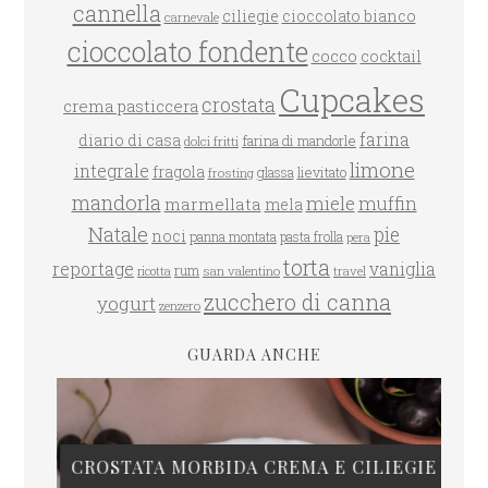
cannella
ciliegie
cioccolato bianco
carnevale
cioccolato fondente
cocco
cocktail
Cupcakes
crostata
crema pasticcera
farina
diario di casa
farina di mandorle
dolci fritti
limone
integrale
fragola
glassa
lievitato
frosting
mandorla
miele
muffin
marmellata
mela
Natale
pie
noci
panna montata
pasta frolla
pera
torta
reportage
vaniglia
rum
san valentino
travel
ricotta
zucchero di canna
yogurt
zenzero
GUARDA ANCHE
CROSTATA MORBIDA CREMA E CILIEGIE