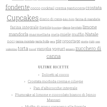
fondente
crostata
cocco
crema pasticcera
cocktail
Cupcakes
diario di casa
farina di mandorle
dolci fritti
limone
farina integrale
fragola
glassa
lievitato
frosting
mandorla
Natale
miele
muffin
marmellata
mela
pie
reportage
noci
rum
panna montata
pasta frolla
pera
san
ricotta
zucchero di
torta
yogurt
vaniglia
valentino
travel
zenzero
canna
ULTIME RICETTE
Dolcetti al cocco
Crostata morbida crema e ciliegie
Pan d’albicocche integrale
Plumcake al limone e cioccolato bianco di Iginio
Massari
Muffin di grano saraceno alle fragole