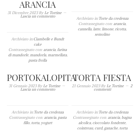
ARANCIA
31 Dicembre 2023
By
Le Tortine
Lascia un commento
Archiviato in:
Torte da credenza
Contrassegnato con:
arancia
,
cannella
,
latte
,
limone
,
ricotta
,
semolino
Archiviato in:
Ciambelle e Bundt
cake
Contrassegnato con:
arancia
,
farina
di mandorle
,
mandorla
,
marmellata
,
pasta frolla
PORTOKALOPITA
TORTA FIESTA
31 Gennaio 2023
By
Le Tortine
21 Gennaio 2023
By
Le Tortine
2
Lascia un commento
commenti
Archiviato in:
Torte da credenza
Archiviato in:
Torte da credenza
Contrassegnato con:
arancia
,
pasta
Contrassegnato con:
arancia
,
bagna
fillo
,
torta
,
yogurt
alcolica
,
cioccolato fondente
,
cointreau
,
curd
,
ganache
,
torta