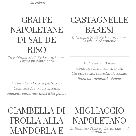
cioccolato
GRAFFE
CASTAGNELLE
NAPOLETANE
BARESI
DI SAL DE
11 Gennaio 2025
By
Le Tortine
Lascia un commento
RISO
26 Febbraio 2025
By
Le Tortine
Lascia un commento
Archiviato in:
Biscotti
Contrassegnato con:
arancia
,
biscotti
,
cacao
,
cannella
,
cioccolato
fondente
,
mandorla
,
Natale
Archiviato in:
Piccola pasticceria
Contrassegnato con:
arancia
,
cannella
,
carnevale
,
dolci fritti
,
patate
CIAMBELLA DI
MIGLIACCIO
FROLLA ALLA
NAPOLETANO
MANDORLA E
21 Febbraio 2023
By
Le Tortine
1
commento