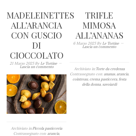
MADELEINETTES
TRIFLE
ALL’ARANCIA
MIMOSA
CON GUSCIO
ALL’ANANAS
DI
6 Marzo 2025
By
Le Tortine
Lascia un commento
CIOCCOLATO
21 Marzo 2025
By
Le Tortine
Lascia un commento
Archiviato in:
Torte da credenza
Contrassegnato con:
ananas
,
arancia
,
cointreau
,
crema pasticcera
,
festa
della donna
,
savoiardi
Archiviato in:
Piccola pasticceria
Contrassegnato con:
arancia
,