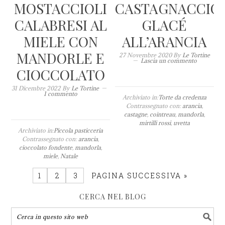
MOSTACCIOLI
CASTAGNACCIO
CALABRESI AL
GLACÉ
MIELE CON
ALL’ARANCIA
MANDORLE E
27 Novembre 2020
By
Le Tortine
Lascia un commento
CIOCCOLATO
31 Dicembre 2022
By
Le Tortine
1 commento
Archiviato in:
Torte da credenza
Contrassegnato con:
arancia
,
castagne
,
cointreau
,
mandorla
,
mirtilli rossi
,
uvetta
Archiviato in:
Piccola pasticceria
Contrassegnato con:
arancia
,
cioccolato fondente
,
mandorla
,
miele
,
Natale
1
2
3
PAGINA SUCCESSIVA »
CERCA NEL BLOG