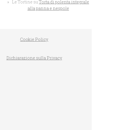
Le Tortine
su
Torta di polenta integrale
alla panna e nespole
Cookie Policy
PLUMCAKE AL L
CIOCCOLATO BIANCO
Dichiarazione sulla Privacy
D’ALBICOCCHE INTEGRALE
MASSARI