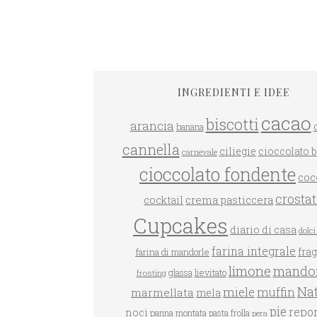
INGREDIENTI E IDEE
cacao
biscotti
arancia
banana
GRANO SARACENO ALLE
cannella
ciliegie
cioccolato 
carnevale
FRAGOLE
DOLCETTI AL COCCO
cioccolato fondente
coc
crosta
crema pasticcera
cocktail
Cupcakes
diario di casa
dolci 
farina integrale
farina di mandorle
fra
limone
mandor
glassa
lievitato
frosting
Nat
miele
muffin
marmellata
mela
pie
repo
noci
panna montata
pasta frolla
pera