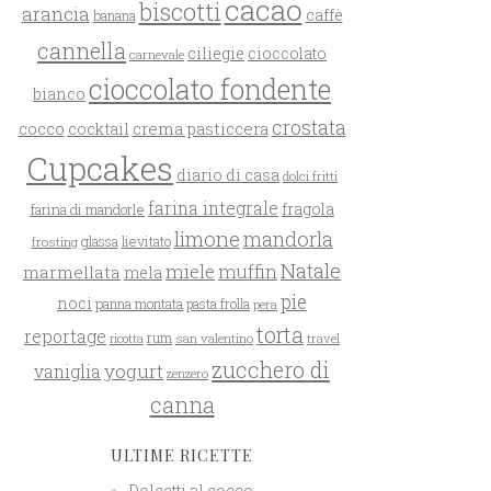
cacao
biscotti
arancia
caffè
banana
cannella
ciliegie
cioccolato
carnevale
cioccolato fondente
bianco
crostata
cocco
crema pasticcera
cocktail
Cupcakes
diario di casa
dolci fritti
farina integrale
farina di mandorle
fragola
limone
mandorla
glassa
lievitato
frosting
Natale
miele
muffin
marmellata
mela
pie
noci
panna montata
pasta frolla
pera
torta
reportage
rum
san valentino
travel
ricotta
zucchero di
yogurt
vaniglia
zenzero
canna
ULTIME RICETTE
Dolcetti al cocco