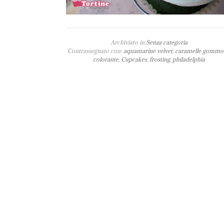
Archiviato in:
Senza categoria
Contrassegnato con:
aquamarine velvet
,
caramelle gommo
colorante
,
Cupcakes
,
frosting
,
philadelphia