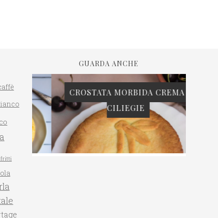
GUARDA ANCHE
caffè
CROSTATA MORBIDA CREMA E
bianco
CILIEGIE
PAN 
co
ta
fritti
gola
la
ale
rtage