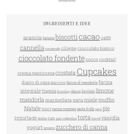
INGREDIENTI E IDEE
cacao
biscotti
arancia
caffè
banana
cannella
ciliegie
cioccolato bianco
carnevale
cioccolato fondente
cocco
cocktail
Cupcakes
crostata
crema pasticcera
farina
diario di casa
farina di mandorle
dolci fritti
limone
integrale
fragola
glassa
lievitato
frosting
mandorla
miele
muffin
marmellata
mela
Natale
pie
noci
panna montata
pasta frolla
pera
torta
reportage
vaniglia
rum
san valentino
travel
ricotta
zucchero di canna
yogurt
zenzero