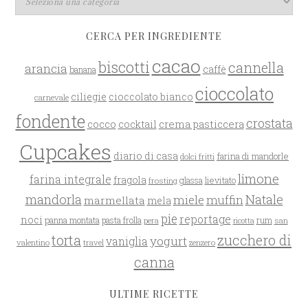
CERCA PER INGREDIENTE
cacao
biscotti
cannella
arancia
caffè
banana
cioccolato
ciliegie
cioccolato bianco
carnevale
fondente
crostata
cocco
crema pasticcera
cocktail
Cupcakes
diario di casa
farina di mandorle
dolci fritti
limone
farina integrale
fragola
glassa
lievitato
frosting
mandorla
Natale
miele
muffin
marmellata
mela
pie
reportage
noci
rum
panna montata
pasta frolla
pera
san
ricotta
zucchero di
torta
yogurt
vaniglia
valentino
travel
zenzero
canna
ULTIME RICETTE