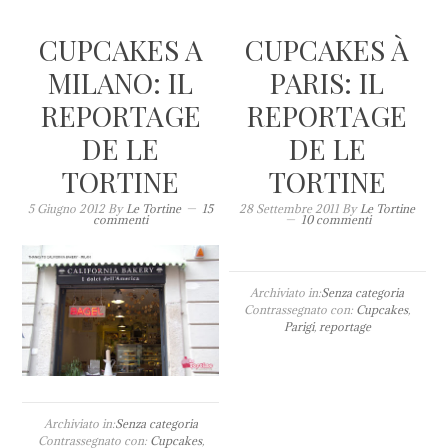
CUPCAKES A
CUPCAKES À
MILANO: IL
PARIS: IL
REPORTAGE
REPORTAGE
DE LE
DE LE
TORTINE
TORTINE
5 Giugno 2012
By
Le Tortine
15
28 Settembre 2011
By
Le Tortine
commenti
10 commenti
Archiviato in:
Senza categoria
Contrassegnato con:
Cupcakes
,
Parigi
,
reportage
Archiviato in:
Senza categoria
Contrassegnato con:
Cupcakes
,