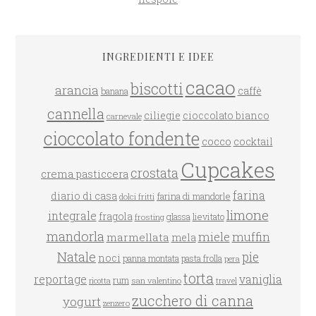
INGREDIENTI E IDEE
cacao
biscotti
arancia
caffè
banana
cannella
ciliegie
cioccolato bianco
carnevale
cioccolato fondente
cocco
cocktail
Cupcakes
crostata
crema pasticcera
farina
diario di casa
farina di mandorle
dolci fritti
limone
integrale
fragola
glassa
lievitato
frosting
mandorla
miele
muffin
marmellata
mela
Natale
pie
noci
panna montata
pasta frolla
pera
torta
reportage
vaniglia
rum
san valentino
travel
ricotta
zucchero di canna
yogurt
zenzero