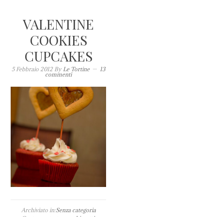
VALENTINE
COOKIES
CUPCAKES
5 Febbraio 2012
By
Le Tortine
13
commenti
Archiviato in:
Senza categoria