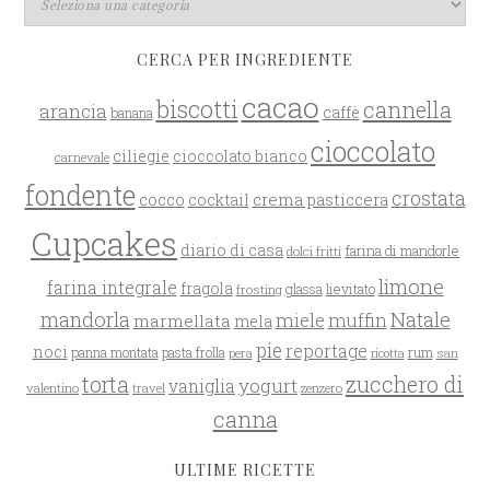
CERCA PER INGREDIENTE
cacao
biscotti
cannella
arancia
caffè
banana
cioccolato
ciliegie
cioccolato bianco
carnevale
fondente
crostata
cocco
crema pasticcera
cocktail
Cupcakes
diario di casa
farina di mandorle
dolci fritti
limone
farina integrale
fragola
glassa
lievitato
frosting
mandorla
Natale
miele
muffin
marmellata
mela
pie
reportage
noci
rum
panna montata
pasta frolla
pera
san
ricotta
zucchero di
torta
yogurt
vaniglia
valentino
travel
zenzero
canna
ULTIME RICETTE