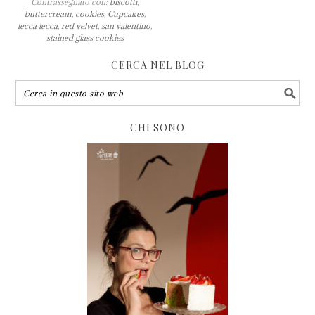
Contrassegnato con:
biscotti
,
buttercream
,
cookies
,
Cupcakes
,
lecca lecca
,
red velvet
,
san valentino
,
stained glass cookies
CERCA NEL BLOG
CHI SONO