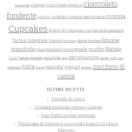
cioccolato
ciliegie
cioccolato bianco
carnevale
fondente
crostata
cocco
crema pasticcera
cocktail
Cupcakes
diario di casa
farina di mandorle
dolci fritti
limone
farina integrale
fragola
glassa
lievitato
frosting
mandorla
Natale
miele
muffin
marmellata
mela
pie
reportage
noci
rum
panna montata
pasta frolla
pera
san
ricotta
zucchero di
torta
yogurt
vaniglia
valentino
travel
zenzero
canna
ULTIME RICETTE
Dolcetti al cocco
Crostata morbida crema e ciliegie
Pan d’albicocche integrale
Plumcake al limone e cioccolato bianco di Iginio
Massari