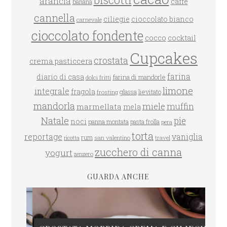
biscotti
arancia
caffè
banana
cannella
ciliegie
cioccolato bianco
carnevale
cioccolato fondente
cocco
cocktail
Cupcakes
crostata
crema pasticcera
farina
diario di casa
farina di mandorle
dolci fritti
limone
integrale
fragola
glassa
lievitato
frosting
mandorla
miele
muffin
marmellata
mela
Natale
pie
noci
panna montata
pasta frolla
pera
torta
reportage
vaniglia
rum
san valentino
travel
ricotta
zucchero di canna
yogurt
zenzero
GUARDA ANCHE