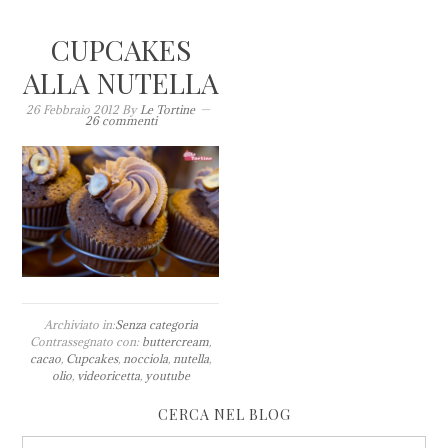
CUPCAKES
ALLA NUTELLA
26 Febbraio 2012
By
Le Tortine
26 commenti
Archiviato in:
Senza categoria
Contrassegnato con:
buttercream
,
cacao
,
Cupcakes
,
nocciola
,
nutella
,
olio
,
videoricetta
,
youtube
CERCA NEL BLOG