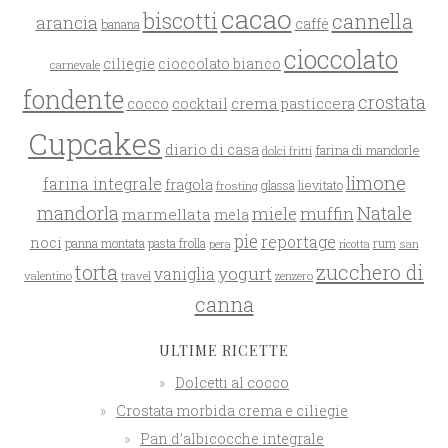
cacao
biscotti
cannella
arancia
caffè
banana
cioccolato
ciliegie
cioccolato bianco
carnevale
fondente
crostata
cocco
crema pasticcera
cocktail
Cupcakes
diario di casa
farina di mandorle
dolci fritti
limone
farina integrale
fragola
glassa
lievitato
frosting
mandorla
Natale
miele
muffin
marmellata
mela
pie
reportage
noci
rum
panna montata
pasta frolla
pera
san
ricotta
zucchero di
torta
yogurt
vaniglia
valentino
travel
zenzero
canna
ULTIME RICETTE
Dolcetti al cocco
Crostata morbida crema e ciliegie
Pan d’albicocche integrale