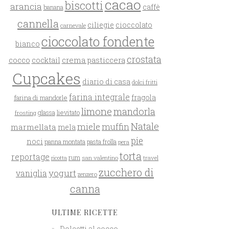
cacao
biscotti
arancia
caffè
banana
cannella
ciliegie
cioccolato
carnevale
cioccolato fondente
bianco
crostata
cocco
crema pasticcera
cocktail
Cupcakes
diario di casa
dolci fritti
farina integrale
farina di mandorle
fragola
limone
mandorla
glassa
lievitato
frosting
Natale
miele
muffin
marmellata
mela
pie
noci
panna montata
pasta frolla
pera
torta
reportage
rum
san valentino
travel
ricotta
zucchero di
yogurt
vaniglia
zenzero
canna
ULTIME RICETTE
Dolcetti al cocco