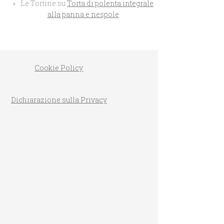
Le Tortine
su
Torta di polenta integrale
alla panna e nespole
Cookie Policy
PLUMCAKE AL L
CIOCCOLATO BIANCO
Dichiarazione sulla Privacy
D’ALBICOCCHE INTEGRALE
MASSARI