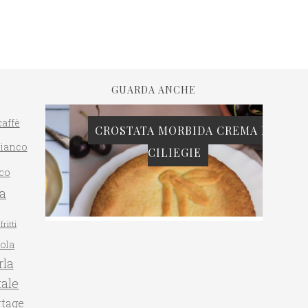
GUARDA ANCHE
caffè
CROSTATA MORBIDA CREMA E
bianco
CILIEGIE
PAN 
co
ta
fritti
gola
la
ale
rtage