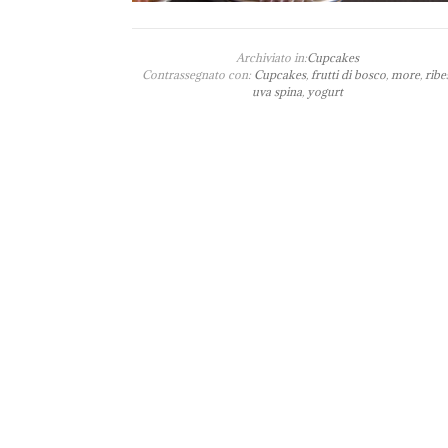
Archiviato in:
Cupcakes
Contrassegnato con:
Cupcakes
,
frutti di bosco
,
more
,
ribe
uva spina
,
yogurt