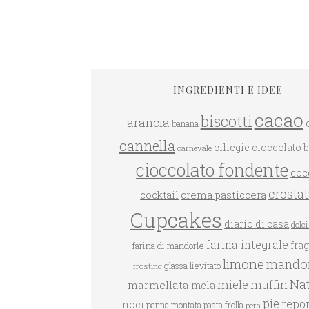
INGREDIENTI E IDEE
cacao
biscotti
arancia
banana
GRANO SARACENO ALLE
cannella
ciliegie
cioccolato 
carnevale
FRAGOLE
DOLCETTI AL COCCO
cioccolato fondente
coc
crosta
crema pasticcera
cocktail
Cupcakes
diario di casa
dolci 
farina integrale
farina di mandorle
fra
limone
mandor
glassa
lievitato
frosting
Nat
miele
muffin
marmellata
mela
pie
repo
noci
panna montata
pasta frolla
pera