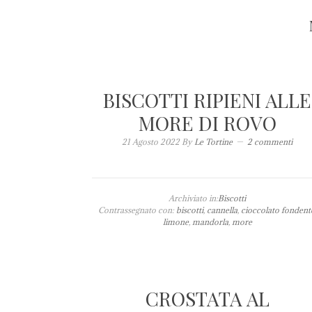
BISCOTTI RIPIENI ALLE
MORE DI ROVO
21 Agosto 2022
By
Le Tortine
2 commenti
Archiviato in:
Biscotti
Contrassegnato con:
biscotti
,
cannella
,
cioccolato fondent
limone
,
mandorla
,
more
CROSTATA AL