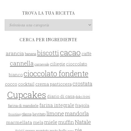
TROVA LA TUA RICETTA
CERCA PER INGREDIENTE
cacao
biscotti
arancia
caffè
banana
cannella
ciliegie
cioccolato
carnevale
cioccolato fondente
bianco
crostata
cocco
crema pasticcera
cocktail
Cupcakes
diario di casa
dolci fritti
farina integrale
farina di mandorle
fragola
limone
mandorla
glassa
lievitato
frosting
Natale
miele
muffin
marmellata
mela
pie
noci
panna montata
pasta frolla
pera