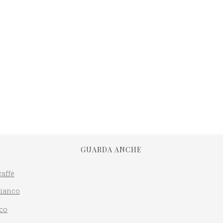
GUARDA ANCHE
caffè
bianco
co