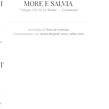
I
MORE E SALVIA
7 Maggio 2017
By
Le Tortine
2 commenti
Archiviato in:
Torte da credenza
Contrassegnato con:
farina integrale
,
more
,
salvia
,
torta
e
,
T
s
,