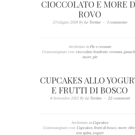
CIOCCOLATO E MORE D
ROVO
23 Giugno 2018
By
Le Tortine
1 commento
Archiviato in:
Pie e crostate
Contrassegnato con:
cioccolato fondente
,
crostata
,
ganach
more
,
pie
CUPCAKES ALLO YOGUR
E FRUTTI DI BOSCO
8 Settembre 2012
By
Le Tortine
22 commenti
Archiviato in:
Cupcakes
Contrassegnato con:
Cupcakes
,
frutti di bosco
,
more
,
ribe
uva spina
,
yogurt