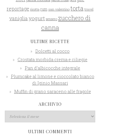
torta
reportage
rum
san valentino
travel
ricotta
zucchero di
yogurt
vaniglia
zenzero
canna
ULTIME RICETTE
Dolcetti al cocco
Crostata morbida crema e ciliegie
Pan d’albicocche integrale
Plumcake al limone e cioccolato bianco
di Iginio Massari
Muffin di grano saraceno alle fragole
ARCHIVIO
ULTIMI COMMENTI