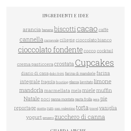
INGREDIENTI E IDEE
cacao
biscotti
arancia
caffè
banana
cannella
ciliegie
cioccolato bianco
carnevale
cioccolato fondente
cocco
cocktail
Cupcakes
crostata
crema pasticcera
farina
diario di casa
farina di mandorle
dolci fritti
limone
integrale
fragola
glassa
lievitato
frosting
mandorla
miele
muffin
marmellata
mela
Natale
pie
noci
panna montata
pasta frolla
pera
torta
reportage
vaniglia
rum
san valentino
travel
ricotta
zucchero di canna
yogurt
zenzero
GUARDA ANCHE