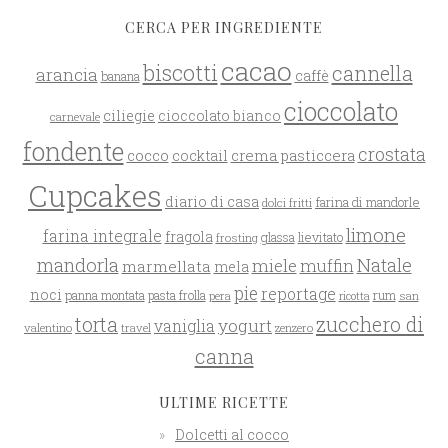
CERCA PER INGREDIENTE
cacao
biscotti
cannella
arancia
caffè
banana
cioccolato
ciliegie
cioccolato bianco
carnevale
fondente
crostata
cocco
crema pasticcera
cocktail
Cupcakes
diario di casa
farina di mandorle
dolci fritti
limone
farina integrale
fragola
glassa
lievitato
frosting
mandorla
Natale
miele
muffin
marmellata
mela
pie
reportage
noci
rum
panna montata
pasta frolla
pera
san
ricotta
zucchero di
torta
yogurt
vaniglia
valentino
travel
zenzero
canna
ULTIME RICETTE
Dolcetti al cocco