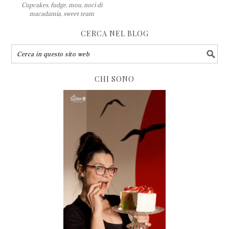
Cupcakes
,
fudge
,
mou
,
noci di
macadamia
,
sweet team
CERCA NEL BLOG
CHI SONO