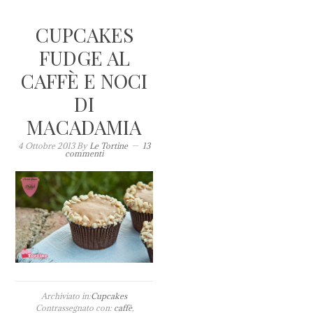
CUPCAKES
FUDGE AL
CAFFÈ E NOCI
DI
MACADAMIA
4 Ottobre 2013
By
Le Tortine
13
commenti
Archiviato in:
Cupcakes
Contrassegnato con:
caffè
,