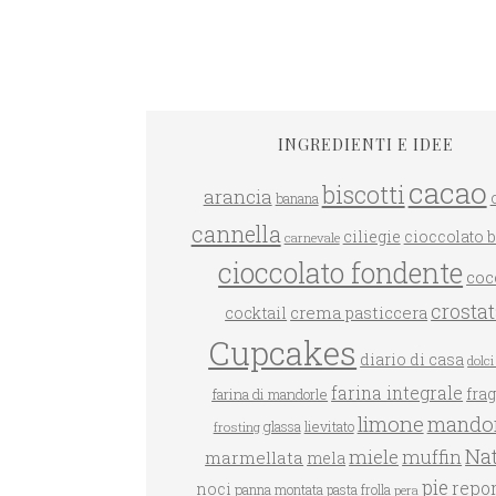
INGREDIENTI E IDEE
cacao
biscotti
arancia
banana
GRANO SARACENO ALLE
cannella
ciliegie
cioccolato 
carnevale
FRAGOLE
DOLCETTI AL COCCO
cioccolato fondente
coc
crosta
crema pasticcera
cocktail
Cupcakes
diario di casa
dolci 
farina integrale
farina di mandorle
fra
limone
mandor
glassa
lievitato
frosting
Nat
miele
muffin
marmellata
mela
pie
repo
noci
panna montata
pasta frolla
pera