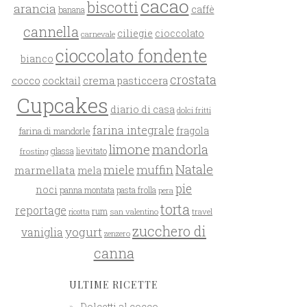
cacao
biscotti
arancia
caffè
banana
cannella
ciliegie
cioccolato
carnevale
cioccolato fondente
bianco
crostata
cocco
crema pasticcera
cocktail
Cupcakes
diario di casa
dolci fritti
farina integrale
farina di mandorle
fragola
limone
mandorla
glassa
lievitato
frosting
Natale
miele
muffin
marmellata
mela
pie
noci
panna montata
pasta frolla
pera
torta
reportage
rum
san valentino
travel
ricotta
zucchero di
yogurt
vaniglia
zenzero
canna
ULTIME RICETTE
Dolcetti al cocco