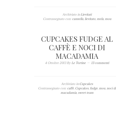
Archiviato in:
Lievitati
Contrassegnato con:
cannella
,
lievitato
,
mela
,
mou
CUPCAKES FUDGE AL
CAFFÈ E NOCI DI
MACADAMIA
4 Ottobre 2013
By
Le Tortine
13 commenti
Archiviato in:
Cupcakes
Contrassegnato con:
caffè
,
Cupcakes
,
fudge
,
mou
,
noci d
macadamia
,
sweet team