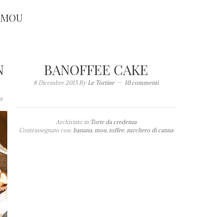
MOU
N
BANOFFEE CAKE
8 Dicembre 2015
By
Le Tortine
10 commenti
o
Archiviato in:
Torte da credenza
Contrassegnato con:
banana
,
mou
,
toffee
,
zucchero di canna