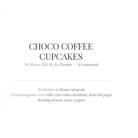
CHOCO COFFEE
CUPCAKES
14 Marzo 2011
By
Le Tortine
6 commenti
Archiviato in:
Senza categoria
Contrassegnato con:
caffè
,
cioccolato fondente
,
festa del papà
,
frosting al mou
,
mou
,
yogurt
i