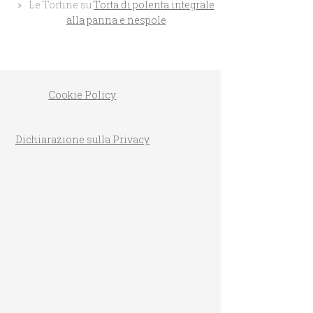
Le Tortine
su
Torta di polenta integrale
alla panna e nespole
Cookie Policy
PLUMCAKE AL L
CIOCCOLATO BIANCO
Dichiarazione sulla Privacy
D’ALBICOCCHE INTEGRALE
MASSARI