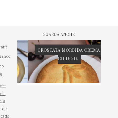
GUARDA ANCHE
caffè
CROSTATA MORBIDA CREMA E
bianco
CILIEGIE
PAN 
co
ta
fritti
gola
la
ale
rtage