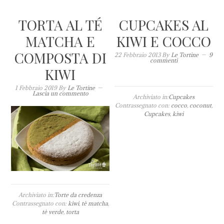
TORTA AL TÉ
CUPCAKES AL
MATCHA E
KIWI E COCCO
COMPOSTA DI
22 Febbraio 2013
By
Le Tortine
9
commenti
KIWI
1 Febbraio 2019
By
Le Tortine
Lascia un commento
Archiviato in:
Cupcakes
Contrassegnato con:
cocco
,
coconut
,
Cupcakes
,
kiwi
Archiviato in:
Torte da credenza
Contrassegnato con:
kiwi
,
tè matcha
,
tè verde
,
torta