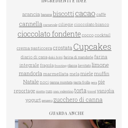
INGREDIENTI E IDEE
cacao
biscotti
arancia
caffè
banana
cannella
ciliegie
cioccolato bianco
carnevale
cioccolato fondente
cocco
cocktail
Cupcakes
crostata
crema pasticcera
farina
diario di casa
farina di mandorle
dolci fritti
limone
integrale
fragola
glassa
lievitato
frosting
mandorla
miele
muffin
marmellata
mela
Natale
pie
noci
panna montata
pasta frolla
pera
torta
reportage
vaniglia
rum
san valentino
travel
ricotta
zucchero di canna
yogurt
zenzero
GUARDA ANCHE