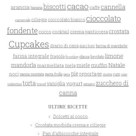
cacao
biscotti
cannella
arancia
caffè
banana
cioccolato
ciliegie
cioccolato bianco
carnevale
fondente
crostata
cocco
crema pasticcera
cocktail
Cupcakes
diario di casa
farina di mandorle
dolci fritti
limone
farina integrale
fragola
glassa
lievitato
frosting
mandorla
Natale
miele
muffin
marmellata
mela
pie
reportage
noci
rum
panna montata
pasta frolla
pera
san
ricotta
zucchero di
torta
yogurt
vaniglia
valentino
travel
zenzero
canna
ULTIME RICETTE
Dolcetti al cocco
Crostata morbida crema e ciliegie
Pan d’albicocche integrale