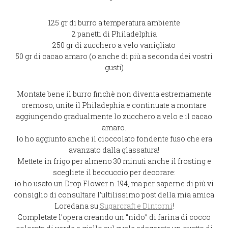
125 gr di burro a temperatura ambiente
2 panetti di Philadelphia
250 gr di zucchero a velo vanigliato
50 gr di cacao amaro (o anche di più a seconda dei vostri
gusti)
Montate bene il burro finchè non diventa estremamente
cremoso, unite il Philadephia e continuate a montare
aggiungendo gradualmente lo zucchero a velo e il cacao
amaro.
Io ho aggiunto anche il cioccolato fondente fuso che era
avanzato dalla glassatura!
Mettete in frigo per almeno 30 minuti anche il frosting e
scegliete il beccuccio per decorare:
io ho usato un Drop Flower n. 194, ma per saperne di più vi
consiglio di consultare l’ultilissimo post della mia amica
Loredana su
Sugarcraft e Dintorni
!
Completate l’opera creando un “nido” di farina di cocco