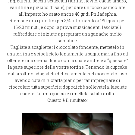
ingredienti secchi setacciati (farina, lievito, cacao amaro,
vanillina e pizzico di sale), per dare un tocco particolare
all’impasto ho usato anche 40 gr di Philadephia.
Riempite ora i pirottini per 3/4 infornando a 180 gradi per
15/20 minuti, e dopo la prova stuzzicadenti lasciateli
raffreddare e iniziate a preparare una ganache molto
semplice.
Tagliate a scagliette il cioccolato fondente, mettetelo in
una terrina e scioglietelo lentamente a bagnomaria fino ad
ottenere una crema fluida con la quale andrete a “glassare”
la parte superiore delle vostre tortine. Tenendo la cupcake
dal pirottino adagiatela delicatamente nel cioccolato fuso
avendo cura di ruotarla piano per far impregnare di
cioccolato tutta superficie; dopodichè sollevatela, lasciate
cadere l’ultima goccia e rimettela subito dritta.
Questo è il risultato: