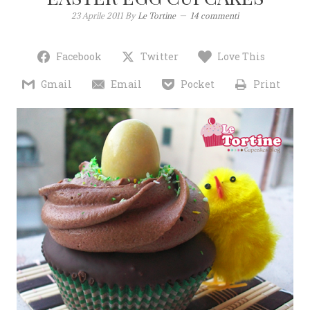
23 Aprile 2011
By
Le Tortine
14 commenti
Facebook
Twitter
Love This
Gmail
Email
Pocket
Print