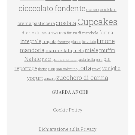
cioccolato fondente
cocco
cocktail
Cupcakes
crostata
crema pasticcera
farina
diario di casa
farina di mandorle
dolci fritti
limone
integrale
fragola
glassa
lievitato
frosting
mandorla
miele
muffin
marmellata
mela
Natale
pie
noci
panna montata
pasta frolla
pera
torta
reportage
vaniglia
rum
san valentino
travel
ricotta
zucchero di canna
yogurt
zenzero
GUARDA ANCHE
Cookie Policy
Dichiarazione sulla Privacy