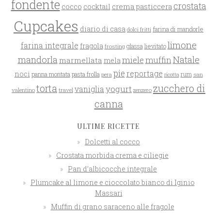
fondente
crostata
cocco
crema pasticcera
cocktail
Cupcakes
diario di casa
farina di mandorle
dolci fritti
limone
farina integrale
fragola
glassa
lievitato
frosting
mandorla
Natale
miele
muffin
marmellata
mela
pie
reportage
noci
rum
panna montata
pasta frolla
pera
san
ricotta
zucchero di
torta
yogurt
vaniglia
valentino
travel
zenzero
canna
ULTIME RICETTE
Dolcetti al cocco
Crostata morbida crema e ciliegie
Pan d’albicocche integrale
Plumcake al limone e cioccolato bianco di Iginio
Massari
Muffin di grano saraceno alle fragole