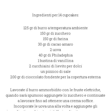
Ingredienti per 14 cupcakes:
125 gr di burro a temperatura ambiente
150 gr di zucchero
150 gr di farina
30 gr di cacao amaro
2 uova
40 gr di Philadephia
1 bustina di vanillina
2 cucchiaini di lievito per dolci
un pizzico di sale
200 gr di cioccolato fondente per la copertura esterna
Lavorate il burro ammorbidito con le fruste elettriche,
quando sarà spumoso aggiungete lo zucchero e continuate
a lavorare fino ad ottenere una crema soffice.
Incorporate le uova una alla volta e aggiungete gli