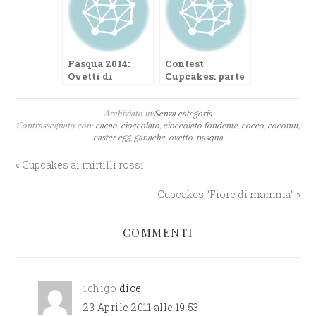
Pasqua 2014:
Contest
Ovetti di
Cupcakes: parte
cioccolato alla
la seconda
panna
edizione del
Archiviato in:
Senza categoria
concorso Best
Contrassegnato con:
cacao
,
cioccolato
,
cioccolato fondente
,
cocco
,
coconut
,
Design
easter egg
,
ganache
,
ovetto
,
pasqua
Cupcakes 2012
« Cupcakes ai mirtilli rossi
Cupcakes “Fiore di mamma” »
COMMENTI
ichigo
dice
23 Aprile 2011 alle 19:53