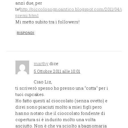
anzi due, per
te!
http://piccolosognoantico.blogspot.com/2011/04/an
premi.html
Mi metto subito tra i followers!
RISPONDI
marthy
dice
5 Ottobre 2011 alle 10:01
Ciao Liz,
ti scriverò spesso ho presso una "cotta" per i
tuoi cupcakes.
Ho fatto questi al cioccolato (senza ovetto) e
direi sono piaciuti molto a miei figli pero
hanno notato che il cioccolato fondente di
copertura si è indurito molto una volta
asciutto. Non è che va sciolto a bagnomaria