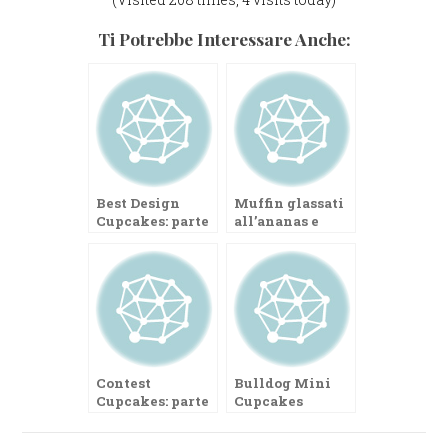
Ti Potrebbe Interessare Anche:
Best Design
Muffin glassati
Cupcakes: parte
all’ananas e
il primo contest
anice stellato
de Le Tortine
Contest
Bulldog Mini
Cupcakes: parte
Cupcakes
la seconda
edizione del