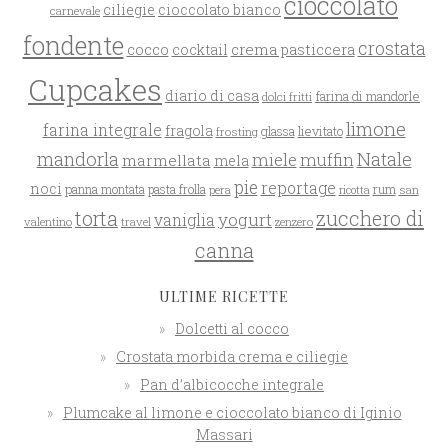
cioccolato
ciliegie
cioccolato bianco
carnevale
fondente
crostata
cocco
crema pasticcera
cocktail
Cupcakes
diario di casa
farina di mandorle
dolci fritti
limone
farina integrale
fragola
glassa
lievitato
frosting
mandorla
Natale
miele
muffin
marmellata
mela
pie
reportage
noci
rum
panna montata
pasta frolla
pera
san
ricotta
zucchero di
torta
yogurt
vaniglia
valentino
travel
zenzero
canna
ULTIME RICETTE
Dolcetti al cocco
Crostata morbida crema e ciliegie
Pan d’albicocche integrale
Plumcake al limone e cioccolato bianco di Iginio
Massari