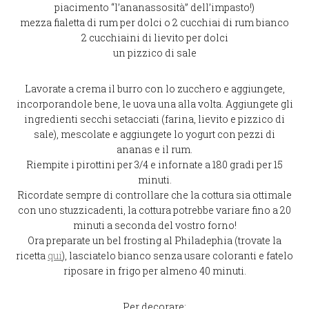
piacimento “l’ananassosità” dell’impasto!)
mezza fialetta di rum per dolci o 2 cucchiai di rum bianco
2 cucchiaini di lievito per dolci
un pizzico di sale
Lavorate a crema il burro con lo zucchero e aggiungete,
incorporandole bene, le uova una alla volta. Aggiungete gli
ingredienti secchi setacciati (farina, lievito e pizzico di
sale), mescolate e aggiungete lo yogurt con pezzi di
ananas e il rum.
Riempite i pirottini per 3/4 e infornate a 180 gradi per 15
minuti.
Ricordate sempre di controllare che la cottura sia ottimale
con uno stuzzicadenti, la cottura potrebbe variare fino a 20
minuti a seconda del vostro forno!
Ora preparate un bel frosting al Philadephia (trovate la
ricetta
qui
), lasciatelo bianco senza usare coloranti e fatelo
riposare in frigo per almeno 40 minuti.
Per decorare: