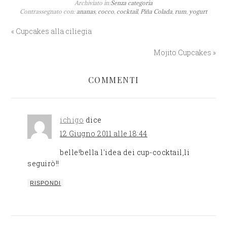
concorso Best
Archiviato in:
Senza categoria
Contrassegnato con:
ananas
,
cocco
,
cocktail
,
Piña Colada
,
rum
,
yogurt
Design
Cupcakes 2012
« Cupcakes alla ciliegia
Mojito Cupcakes »
COMMENTI
ichigo
dice
12 Giugno 2011 alle 18:44
belle!bella l'idea dei cup-cocktail,li
seguirò!!
RISPONDI