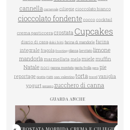
cannella
ciliegie
cioccolato bianco
carnevale
cioccolato fondente
cocco
cocktail
Cupcakes
crostata
crema pasticcera
farina
diario di casa
farina di mandorle
dolci fritti
limone
integrale
fragola
glassa
lievitato
frosting
mandorla
miele
muffin
marmellata
mela
Natale
pie
noci
panna montata
pasta frolla
pera
torta
reportage
vaniglia
rum
san valentino
travel
ricotta
zucchero di canna
yogurt
zenzero
GUARDA ANCHE
CROSTATA MORBIDA CREMA E CILIEGIE