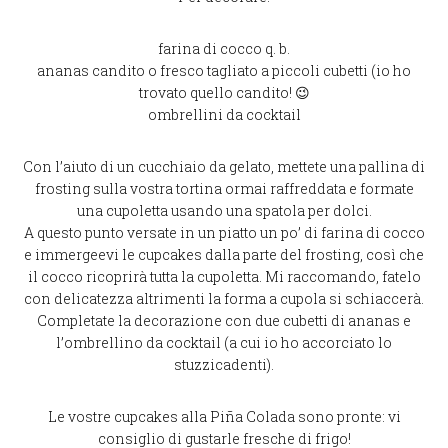
farina di cocco q. b.
ananas candito o fresco tagliato a piccoli cubetti (io ho
trovato quello candito! 😉
ombrellini da cocktail
Con l’aiuto di un cucchiaio da gelato, mettete una pallina di
frosting sulla vostra tortina ormai raffreddata e formate
una cupoletta usando una spatola per dolci.
A questo punto versate in un piatto un po’ di farina di cocco
e immergeevi le cupcakes dalla parte del frosting, così che
il cocco ricoprirà tutta la cupoletta. Mi raccomando, fatelo
con delicatezza altrimenti la forma a cupola si schiaccerà.
Completate la decorazione con due cubetti di ananas e
l’ombrellino da cocktail (a cui io ho accorciato lo
stuzzicadenti).
Le vostre cupcakes alla Piña Colada sono pronte: vi
consiglio di gustarle fresche di frigo!