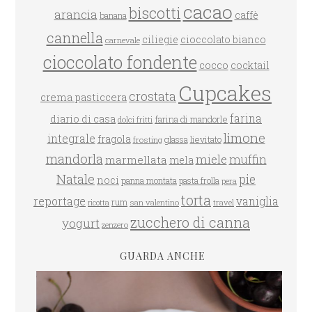
cacao
biscotti
arancia
caffè
banana
cannella
ciliegie
cioccolato bianco
carnevale
cioccolato fondente
cocco
cocktail
Cupcakes
crostata
crema pasticcera
farina
diario di casa
farina di mandorle
dolci fritti
limone
integrale
fragola
glassa
lievitato
frosting
mandorla
miele
muffin
marmellata
mela
Natale
pie
noci
panna montata
pasta frolla
pera
torta
reportage
vaniglia
rum
san valentino
travel
ricotta
zucchero di canna
yogurt
zenzero
GUARDA ANCHE