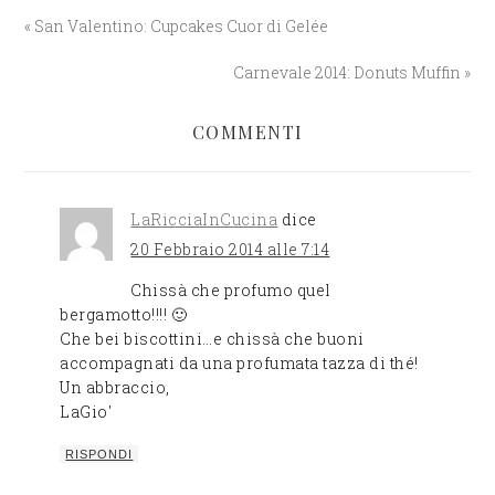
« San Valentino: Cupcakes Cuor di Gelée
Carnevale 2014: Donuts Muffin »
COMMENTI
LaRicciaInCucina
dice
20 Febbraio 2014 alle 7:14
Chissà che profumo quel
bergamotto!!!! 🙂
Che bei biscottini…e chissà che buoni
accompagnati da una profumata tazza di thé!
Un abbraccio,
LaGio'
RISPONDI