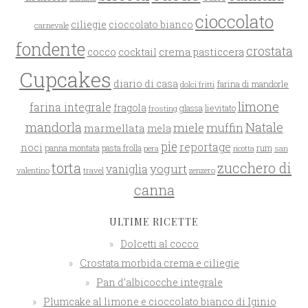
cioccolato
ciliegie
cioccolato bianco
carnevale
fondente
crostata
cocco
crema pasticcera
cocktail
Cupcakes
diario di casa
farina di mandorle
dolci fritti
limone
farina integrale
fragola
glassa
lievitato
frosting
mandorla
Natale
miele
muffin
marmellata
mela
pie
reportage
noci
rum
panna montata
pasta frolla
pera
san
ricotta
zucchero di
torta
yogurt
vaniglia
valentino
travel
zenzero
canna
ULTIME RICETTE
Dolcetti al cocco
Crostata morbida crema e ciliegie
Pan d’albicocche integrale
Plumcake al limone e cioccolato bianco di Iginio