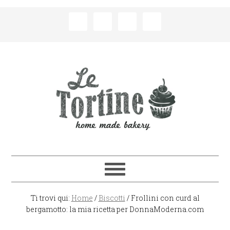
Passa
Passa
Passa
Passa
alla
al
alla
al
navigazione
contenuto
barra
piè
primaria
principale
laterale
di
primaria
pagina
Ti trovi qui:
Home
/
Biscotti
/
Frollini con curd al
bergamotto: la mia ricetta per DonnaModerna.com