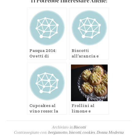
Ti Potrebbe Interessare Anche:
Pasqua 2014:
Biscotti
Ovetti di
all’arancia e
cioccolato alla
crema di
panna
speculoos
Cupcakes al
Frollini al
vino rosso: la
limone e
mia ricetta per
cioccolato
DonnaModerna.com
bianco
Archiviato in:
Biscotti
Contrassegnato con:
bergamotto
,
biscotti
,
cookies
,
Donna Moderna