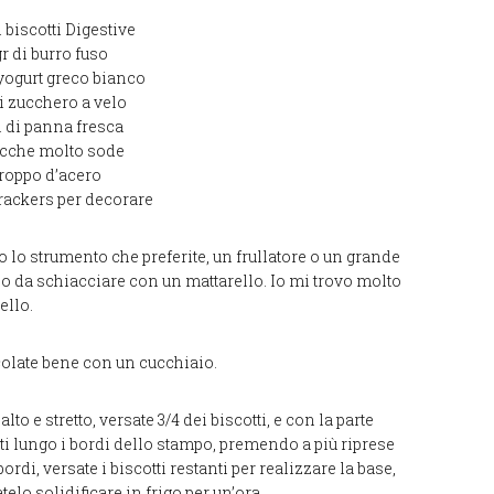
i biscotti Digestive
gr di burro fuso
 yogurt greco bianco
di zucchero a velo
 di panna fresca
ocche molto sode
roppo d’acero
ackers per decorare
o lo strumento che preferite, un frullatore o un grande
o da schiacciare con un mattarello. Io mi trovo molto
ello.
scolate bene con un cucchiaio.
o e stretto, versate 3/4 dei biscotti, e con la parte
otti lungo i bordi dello stampo, premendo a più riprese
di, versate i biscotti restanti per realizzare la base,
lo solidificare in frigo per un’ora.