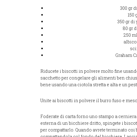
300 gr d
150 
350 gr di
80 gr 
250 ml
albic
sci
Graham Cr
Riducete i biscotti in polvere molto fine usand
sacchetto per congelare gli alimenti ben chius
bene usando una ciotola stretta e alta e un pest
Unite ai biscotti in polvere il burro fuso e me
Foderate di carta forno uno stampo a cerniera alt
esterna di un bicchiere dritto, spingete i bisc
per compattarlo. Quando avrete terminato coi bor
compattandola col fondo del bicchiere. Lasciate