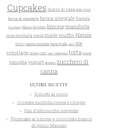
Cupcakes
diario di casa
dolci fritti
farina integrale
farina di mandorle
fragola
limone
mandorla
glassa
lievitato
frosting
Natale
miele
muffin
marmellata
mela
pie
noci
panna montata
pasta frolla
pera
torta
reportage
rum
san valentino
travel
ricotta
zucchero di
yogurt
vaniglia
zenzero
canna
ULTIME RICETTE
Dolcetti al cocco
Crostata morbida crema e ciliegie
Pan d’albicocche integrale
Plumcake al limone e cioccolato bianco
di Iginio Massari