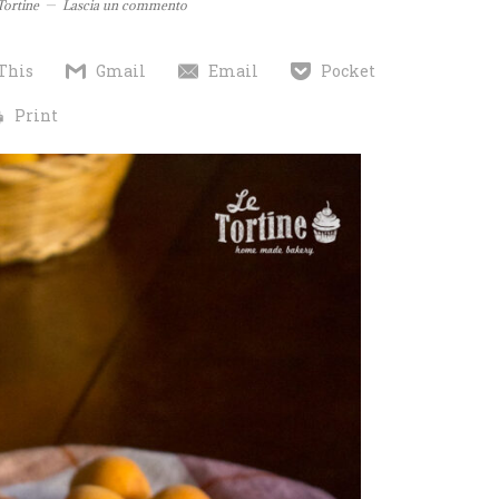
Tortine
Lascia un commento
This
Gmail
Email
Pocket
Print