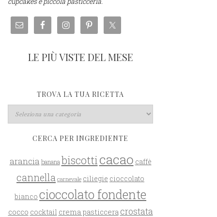
cupcakes e piccola pasticceria.
LE PIÙ VISTE DEL MESE
TROVA LA TUA RICETTA
CERCA PER INGREDIENTE
cacao
biscotti
arancia
caffè
banana
cannella
ciliegie
cioccolato
carnevale
cioccolato fondente
bianco
crostata
cocco
crema pasticcera
cocktail