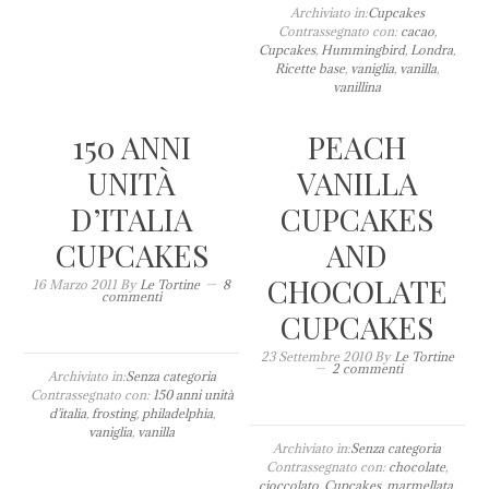
Archiviato in:
Cupcakes
Contrassegnato con:
cacao
,
Cupcakes
,
Hummingbird
,
Londra
,
Ricette base
,
vaniglia
,
vanilla
,
vanillina
150 ANNI
PEACH
UNITÀ
VANILLA
D’ITALIA
CUPCAKES
CUPCAKES
AND
CHOCOLATE
16 Marzo 2011
By
Le Tortine
8
commenti
CUPCAKES
23 Settembre 2010
By
Le Tortine
2 commenti
Archiviato in:
Senza categoria
Contrassegnato con:
150 anni unità
d'italia
,
frosting
,
philadelphia
,
vaniglia
,
vanilla
Archiviato in:
Senza categoria
Contrassegnato con:
chocolate
,
cioccolato
,
Cupcakes
,
marmellata
,