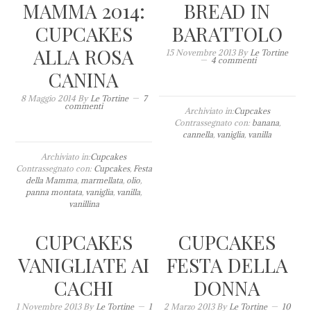
MAMMA 2014:
BREAD IN
CUPCAKES
BARATTOLO
ALLA ROSA
15 Novembre 2013
By
Le Tortine
4 commenti
CANINA
8 Maggio 2014
By
Le Tortine
7
commenti
Archiviato in:
Cupcakes
Contrassegnato con:
banana
,
cannella
,
vaniglia
,
vanilla
Archiviato in:
Cupcakes
Contrassegnato con:
Cupcakes
,
Festa
della Mamma
,
marmellata
,
olio
,
panna montata
,
vaniglia
,
vanilla
,
vanillina
CUPCAKES
CUPCAKES
VANIGLIATE AI
FESTA DELLA
CACHI
DONNA
1 Novembre 2013
By
Le Tortine
1
2 Marzo 2013
By
Le Tortine
10