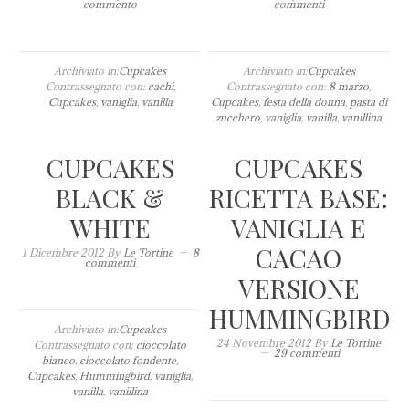
commento
commenti
Archiviato in:
Cupcakes
Archiviato in:
Cupcakes
Contrassegnato con:
cachi
,
Contrassegnato con:
8 marzo
,
Cupcakes
,
vaniglia
,
vanilla
Cupcakes
,
festa della donna
,
pasta di
zucchero
,
vaniglia
,
vanilla
,
vanillina
CUPCAKES
CUPCAKES
BLACK &
RICETTA BASE:
WHITE
VANIGLIA E
CACAO
1 Dicembre 2012
By
Le Tortine
8
commenti
VERSIONE
HUMMINGBIRD
Archiviato in:
Cupcakes
24 Novembre 2012
By
Le Tortine
Contrassegnato con:
cioccolato
29 commenti
bianco
,
cioccolato fondente
,
Cupcakes
,
Hummingbird
,
vaniglia
,
vanilla
,
vanillina