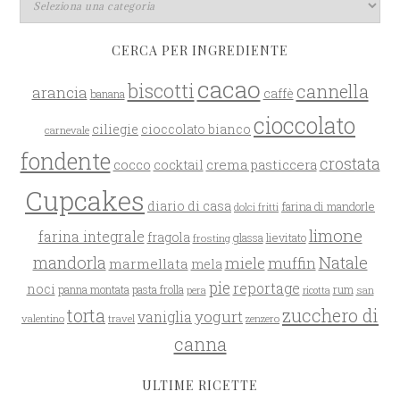
CERCA PER INGREDIENTE
cacao
biscotti
cannella
arancia
caffè
banana
cioccolato
ciliegie
cioccolato bianco
carnevale
fondente
crostata
cocco
crema pasticcera
cocktail
Cupcakes
diario di casa
farina di mandorle
dolci fritti
limone
farina integrale
fragola
glassa
lievitato
frosting
mandorla
Natale
miele
muffin
marmellata
mela
pie
reportage
noci
rum
panna montata
pasta frolla
pera
san
ricotta
zucchero di
torta
yogurt
vaniglia
valentino
travel
zenzero
canna
ULTIME RICETTE