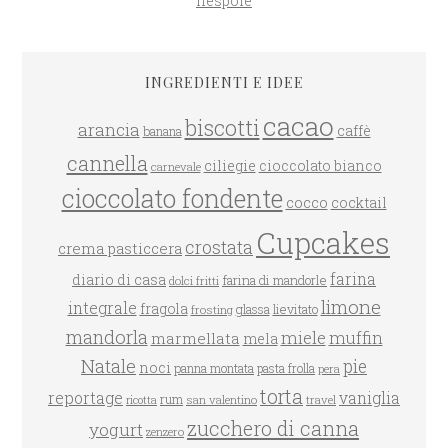
nespole
INGREDIENTI E IDEE
cacao
biscotti
arancia
caffè
banana
cannella
ciliegie
cioccolato bianco
carnevale
cioccolato fondente
cocco
cocktail
Cupcakes
crostata
crema pasticcera
farina
diario di casa
farina di mandorle
dolci fritti
limone
integrale
fragola
glassa
lievitato
frosting
mandorla
miele
muffin
marmellata
mela
Natale
pie
noci
panna montata
pasta frolla
pera
torta
reportage
vaniglia
rum
san valentino
travel
ricotta
zucchero di canna
yogurt
zenzero