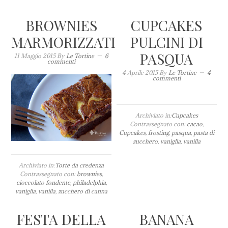
BROWNIES
CUPCAKES
MARMORIZZATI
PULCINI DI
PASQUA
11 Maggio 2015
By
Le Tortine
6
commenti
4 Aprile 2015
By
Le Tortine
4
commenti
Archiviato in:
Cupcakes
Contrassegnato con:
cacao
,
Cupcakes
,
frosting
,
pasqua
,
pasta di
zucchero
,
vaniglia
,
vanilla
Archiviato in:
Torte da credenza
Contrassegnato con:
brownies
,
cioccolato fondente
,
philadelphia
,
vaniglia
,
vanilla
,
zucchero di canna
FESTA DELLA
BANANA