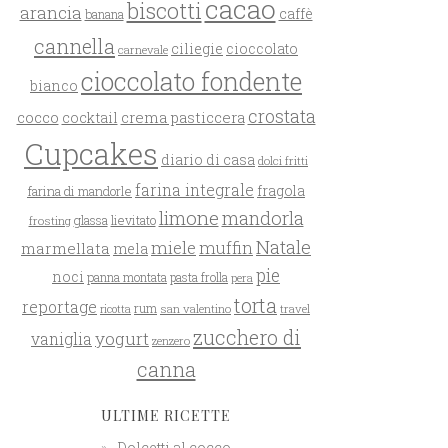
cacao
biscotti
arancia
caffè
banana
cannella
ciliegie
cioccolato
carnevale
cioccolato fondente
bianco
crostata
cocco
crema pasticcera
cocktail
Cupcakes
diario di casa
dolci fritti
farina integrale
farina di mandorle
fragola
limone
mandorla
glassa
lievitato
frosting
Natale
miele
muffin
marmellata
mela
pie
noci
panna montata
pasta frolla
pera
torta
reportage
rum
san valentino
travel
ricotta
zucchero di
yogurt
vaniglia
zenzero
canna
ULTIME RICETTE
Dolcetti al cocco