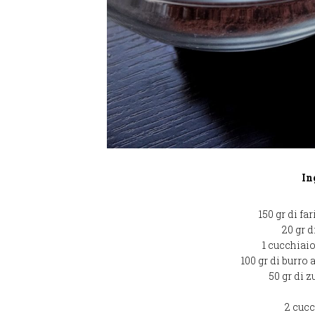
In
150 gr di fa
20 gr 
1 cucchiaio
100 gr di burro
50 gr di 
2 cucc