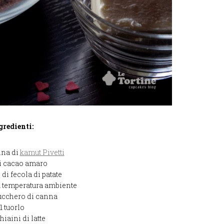
gredienti:
rina di
kamut Pivetti
di cacao amaro
 di fecola di patate
 a temperatura ambiente
zucchero di canna
1 tuorlo
hiaini di latte