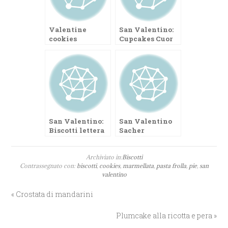
Valentine
San Valentino:
cookies
Cupcakes Cuor
cupcakes
di Gelée
San Valentino:
San Valentino
Biscotti lettera
Sacher
d’amore
Cupcakes
Archiviato in:
Biscotti
Contrassegnato con:
biscotti
,
cookies
,
marmellata
,
pasta frolla
,
pie
,
san
valentino
« Crostata di mandarini
Plumcake alla ricotta e pera »