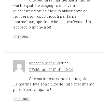
Che buona la marmellata di more!
Qui ho qualche cespuglio di rovi, ma
quest'anno non ha piovuto abbastanza e i
frutti erano troppo piccoli per farne
marmellata, speriamo bene quest'estate. Un
abbraccio anche a te!
RISPONDI
andreea manoliu
dice
7 Febbraio 2017 alle 10:24
Che carini che sono e tanto golosi.
Le marmellate sono tutte del mio gradimento,
perciò ben vengano !
RISPONDI