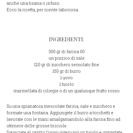
anche una tisana o infuso.
Ecco la ricetta, per niente laboriosa.
INGREDIENTI:
300 gr di farina 00
un pizzico di sale
120 gr di zucchero semolato fine
150 gr di burro
1 uovo
1 tuorlo
marmellata di ciliegie o di un qualunque frutto rosso
Su una spianatoia mescolate farina, sale e zucchero e
formate una fontana. Aggiungete il burro a tocchetti e
lavorate con le mani amalgamandolo alla farina fino ad
ottenere delle grosse briciole.
Sgusciate al centro l’uovo intero più un tuorlo e impastate