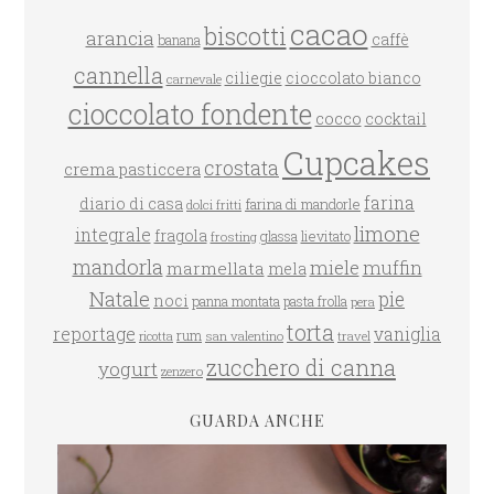
cacao
biscotti
arancia
caffè
banana
cannella
ciliegie
cioccolato bianco
carnevale
cioccolato fondente
cocco
cocktail
Cupcakes
crostata
crema pasticcera
farina
diario di casa
farina di mandorle
dolci fritti
limone
integrale
fragola
glassa
lievitato
frosting
mandorla
miele
muffin
marmellata
mela
Natale
pie
noci
panna montata
pasta frolla
pera
torta
reportage
vaniglia
rum
san valentino
travel
ricotta
zucchero di canna
yogurt
zenzero
GUARDA ANCHE