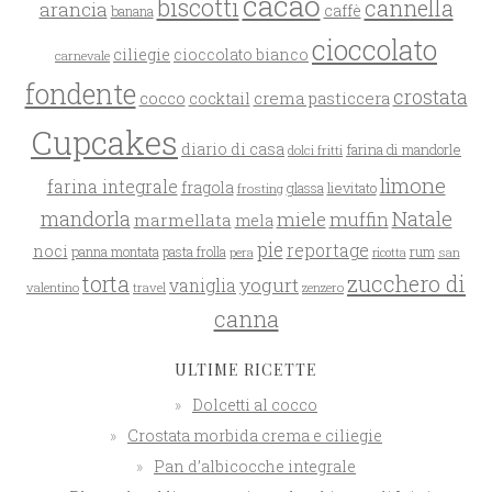
cacao
biscotti
cannella
arancia
caffè
banana
cioccolato
ciliegie
cioccolato bianco
carnevale
fondente
crostata
cocco
crema pasticcera
cocktail
Cupcakes
diario di casa
farina di mandorle
dolci fritti
limone
farina integrale
fragola
glassa
lievitato
frosting
mandorla
Natale
miele
muffin
marmellata
mela
pie
reportage
noci
rum
panna montata
pasta frolla
pera
san
ricotta
zucchero di
torta
yogurt
vaniglia
valentino
travel
zenzero
canna
ULTIME RICETTE
Dolcetti al cocco
Crostata morbida crema e ciliegie
Pan d’albicocche integrale