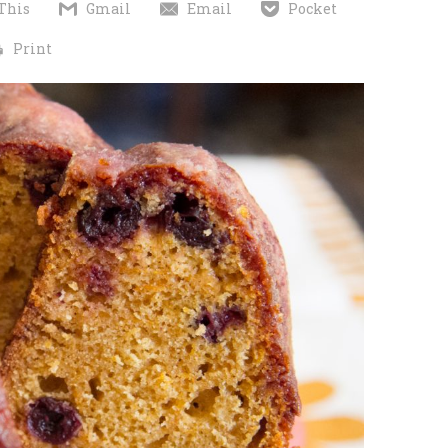
This
Gmail
Email
Pocket
Print