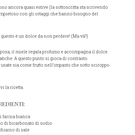
sono ancora quasi estive (la sottoscritta sta scrivendo
a impietoso con gli ortaggi che hanno bisogno del
 questo è un dolce da non perdere! (Ma và?)
rposa, il miele regala profumo e accompagna il dolce
tiche. A questo punto si gioca di contrasto
usate sia come frutto nell’impasto che sotto sciroppo
 la ricetta.
REDIENTI:
di farina bianca
o di bicarbonato di sodio
chiaino di sale