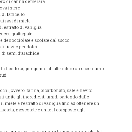
hero di canna demerara
uova intere
 di latticello
ai rasi di miele
i estratto di vaniglia
 zucca grattugiata
e denocciolate e scolate dal succo
di lievito per dolci
o di semi d’arachide
l latticello aggiungendo al latte intero un cucchiaino
uti.
cchi, ovvero: farina, bicarbonato, sale e lievito.
i unite gli ingredienti umidi partendo dallo
, il miele e l’estratto di vaniglia fino ad ottenere un
ugiata, mescolate e unite il composto agli
osto uniforme, potrete unire le amarene private del