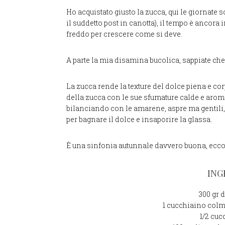
Ho acquistato giusto la zucca, qui le giornate 
il suddetto post in canotta), il tempo è ancor
freddo per crescere come si deve.
A parte la mia disamina bucolica, sappiate che
La zucca rende la texture del dolce piena e co
della zucca con le sue sfumature calde e aroma
bilanciando con le amarene, aspre ma gentili, 
per bagnare il dolce e insaporire la glassa.
È una sinfonia autunnale davvero buona, eccovi
ING
300 gr 
1 cucchiaino colm
1/2 cuc