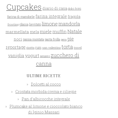
Cupcakes
diario di casa
dolci fritti
farina integrale
farina di mandorle
fragola
limone
mandorla
glassa
lievitato
frosting
Natale
miele
muffin
marmellata
mela
pie
noci
panna montata
pasta frolla
pera
torta
reportage
rum
san valentino
travel
ricotta
zucchero di
yogurt
vaniglia
zenzero
canna
ULTIME RICETTE
Dolcetti al cocco
Crostata morbida crema e ciliegie
Pan d’albicocche integrale
Plumcake al limone e cioccolato bianco
di Iginio Massari