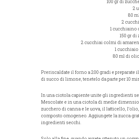
100 gr di zucc
2 
80 ml
2 cucchi
1 cucchiaino d
150 gr di
2 cucchiai colmi di amaren
1 cucchiaio 
80 ml di oli
Preriscaldate il forno a 200 gradi e preparate i
di succo di limone, tenetelo da parte per 10 min
In una ciotola capiente unite gli ingredienti se
Mescolate e in una ciotola di medie dimension
zucchero di canna e le uova, il latticello, l’olio
composto omogeneo. Aggiungete la zucca gratt
ingredienti secchi.
Solo alla fine, quando avrete ottenuto un comp