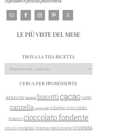
cupcakes e piccola pasticceria.
LE PIÙ VISTE DEL MESE
TROVA LA TUA RICETTA
CERCA PER INGREDIENTE
cacao
biscotti
arancia
caffè
banana
cannella
ciliegie
cioccolato
carnevale
cioccolato fondente
bianco
crostata
cocco
crema pasticcera
cocktail