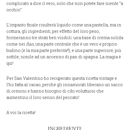
complicato a dire il vero, solo che non potete fare niente “a
occhio”.
L’impasto finale risulterà liquido come una pastella, ma in
cottura, gli ingredienti, per effetto del loro peso,
formeranno tre strati ben visibili: una base di crema solida
come nei
flan
, una parte centrale che è un vero e proprio
budino (è la mia parte preferita!!), e una parte superiore, più
sottile, simile ad un accenno di pan di spagna. La magia è
qui!
Per San Valentino ho recuperato questa ricetta vintage e
l’ho fatta al cacao, perchè gli innamorati liberano un sacco
di ormoni e hanno bisogno di cibi voluttuosi che
aumentino il loro senso del peccato!
A voi la ricetta!
INGREDIENTI: