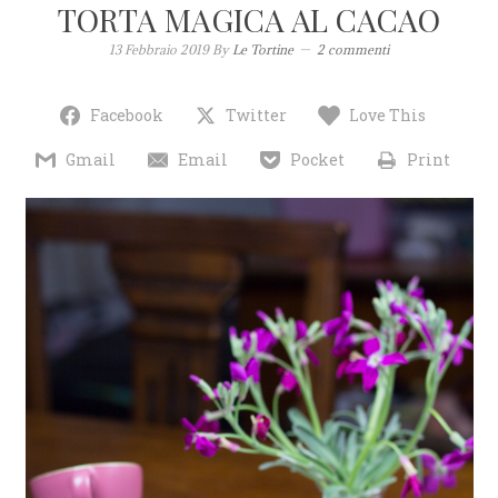
TORTA MAGICA AL CACAO
13 Febbraio 2019
By
Le Tortine
2 commenti
Facebook
Twitter
Love This
Gmail
Email
Pocket
Print