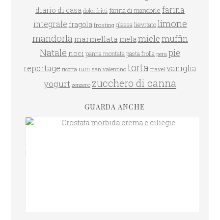
farina
diario di casa
farina di mandorle
dolci fritti
limone
integrale
fragola
glassa
lievitato
frosting
mandorla
miele
muffin
marmellata
mela
Natale
pie
noci
panna montata
pasta frolla
pera
torta
reportage
vaniglia
rum
san valentino
travel
ricotta
CROSTATA MORBIDA CREMA E CILIEGIE
zucchero di canna
yogurt
zenzero
GUARDA ANCHE