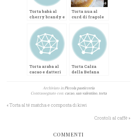
Torta babà al
Torta nua al
cherry brandy e
curd di fragole
crema
diplomatica
Torta araba al
Torta Calza
cacao e datteri
della Befana
Archiviato in:
Piccola pasticceria
Contrassegnato con:
cacao
,
san valentino
,
torta
« Torta al té matcha e composta di kiwi
Crostoli al caffè »
COMMENTI