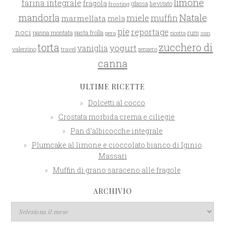
limone
farina integrale
fragola
glassa
lievitato
frosting
mandorla
Natale
miele
muffin
marmellata
mela
pie
reportage
noci
rum
panna montata
pasta frolla
pera
san
ricotta
zucchero di
torta
yogurt
vaniglia
valentino
travel
zenzero
canna
ULTIME RICETTE
Dolcetti al cocco
Crostata morbida crema e ciliegie
Pan d’albicocche integrale
Plumcake al limone e cioccolato bianco di Iginio
Massari
Muffin di grano saraceno alle fragole
ARCHIVIO