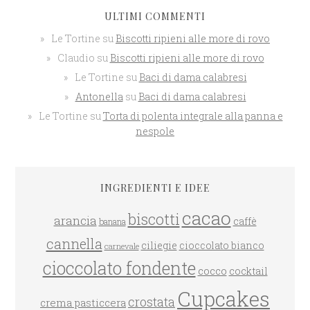
ULTIMI COMMENTI
Le Tortine
su
Biscotti ripieni alle more di rovo
Claudio
su
Biscotti ripieni alle more di rovo
Le Tortine
su
Baci di dama calabresi
Antonella
su
Baci di dama calabresi
Le Tortine
su
Torta di polenta integrale alla panna e
nespole
INGREDIENTI E IDEE
cacao
biscotti
arancia
caffè
banana
cannella
ciliegie
cioccolato bianco
carnevale
cioccolato fondente
cocco
cocktail
Cupcakes
crostata
crema pasticcera