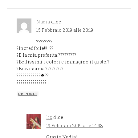
Nadia
dice
15 Febbraio 2019 alle 20:19
????????
?Incredibile!!!! ??
?È la mia preferita.?????????
?Bellissimi i colori e immagino il gusto.?
?Bravissima.?????????
??????️??????☘️??
???????????????
RISPONDI
liz
dice
19 Febbraio 2019 alle 14:38
Grazie Nadia!