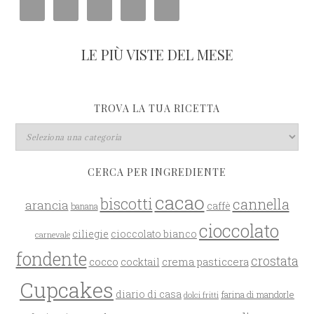
LE PIÙ VISTE DEL MESE
TROVA LA TUA RICETTA
CERCA PER INGREDIENTE
cacao
biscotti
cannella
arancia
caffè
banana
cioccolato
ciliegie
cioccolato bianco
carnevale
fondente
crostata
cocco
crema pasticcera
cocktail
Cupcakes
diario di casa
farina di mandorle
dolci fritti