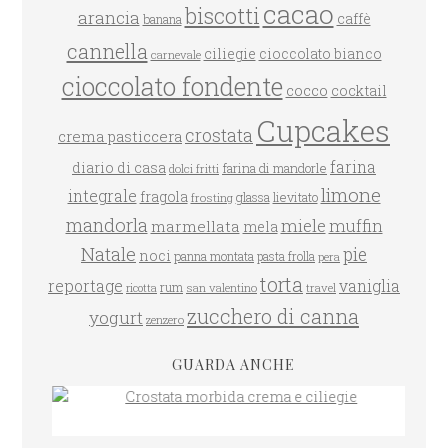
cacao
biscotti
arancia
caffè
banana
cannella
ciliegie
cioccolato bianco
carnevale
cioccolato fondente
cocco
cocktail
Cupcakes
crostata
crema pasticcera
farina
diario di casa
farina di mandorle
dolci fritti
limone
integrale
fragola
glassa
lievitato
frosting
mandorla
miele
muffin
marmellata
mela
Natale
pie
noci
panna montata
pasta frolla
pera
torta
reportage
vaniglia
rum
san valentino
travel
ricotta
CROSTATA MORBIDA CREMA E CILIEGIE
zucchero di canna
yogurt
zenzero
GUARDA ANCHE