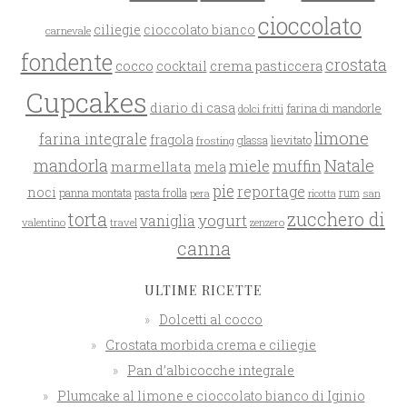
cioccolato
ciliegie
cioccolato bianco
carnevale
fondente
crostata
cocco
crema pasticcera
cocktail
Cupcakes
diario di casa
farina di mandorle
dolci fritti
limone
farina integrale
fragola
glassa
lievitato
frosting
mandorla
Natale
miele
muffin
marmellata
mela
pie
reportage
noci
rum
panna montata
pasta frolla
pera
san
ricotta
zucchero di
torta
yogurt
vaniglia
valentino
travel
zenzero
canna
ULTIME RICETTE
Dolcetti al cocco
Crostata morbida crema e ciliegie
Pan d’albicocche integrale
Plumcake al limone e cioccolato bianco di Iginio