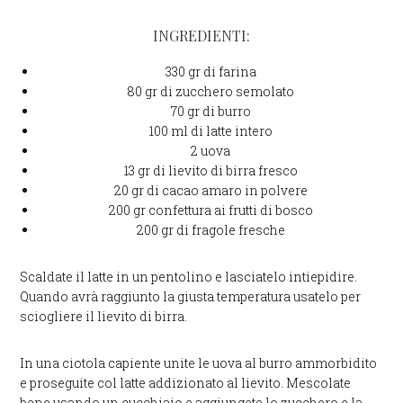
INGREDIENTI:
330 gr di farina
80 gr di zucchero semolato
70 gr di burro
100 ml di latte intero
2 uova
13 gr di lievito di birra fresco
20 gr di cacao amaro in polvere
200 gr confettura ai frutti di bosco
200 gr di fragole fresche
Scaldate il latte in un pentolino e lasciatelo intiepidire.
Quando avrà raggiunto la giusta temperatura usatelo per
sciogliere il lievito di birra.
In una ciotola capiente unite le uova al burro ammorbidito
e proseguite col latte addizionato al lievito. Mescolate
bene usando un cucchiaio e aggiungete lo zucchero e la