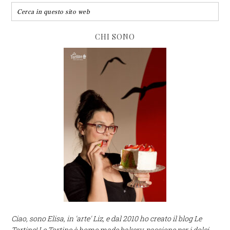
CHI SONO
Ciao, sono Elisa, in 'arte' Liz, e dal 2010 ho creato il blog Le
Tortine! Le Tortine è home made bakery, passione per i dolci