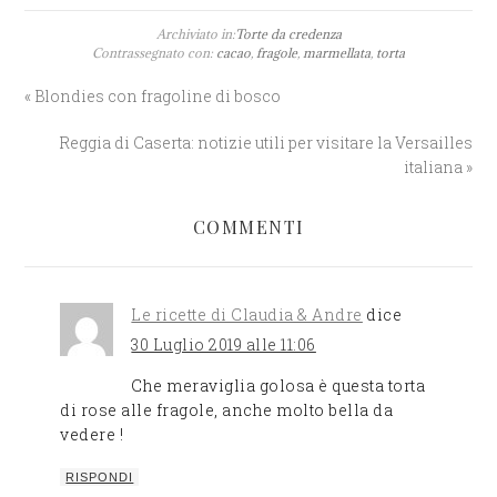
Archiviato in:
Torte da credenza
Contrassegnato con:
cacao
,
fragole
,
marmellata
,
torta
« Blondies con fragoline di bosco
Reggia di Caserta: notizie utili per visitare la Versailles
italiana »
COMMENTI
Le ricette di Claudia & Andre
dice
30 Luglio 2019 alle 11:06
Che meraviglia golosa è questa torta
di rose alle fragole, anche molto bella da
vedere !
RISPONDI