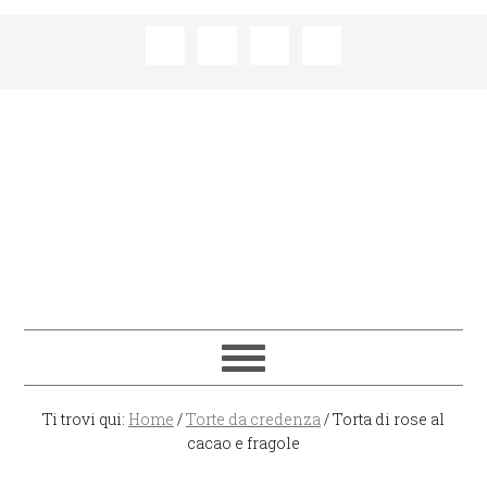
Passa
Passa
Passa
Passa
alla
al
alla
al
navigazione
contenuto
barra
piè
primaria
principale
laterale
di
primaria
pagina
Ti trovi qui:
Home
/
Torte da credenza
/
Torta di rose al
cacao e fragole