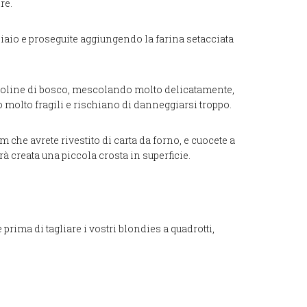
re.
aio e proseguite aggiungendo la farina setacciata
ragoline di bosco, mescolando molto delicatamente,
o molto fragili e rischiano di danneggiarsi troppo.
m che avrete rivestito di carta da forno, e cuocete a
rà creata una piccola crosta in superficie.
rima di tagliare i vostri blondies a quadrotti,