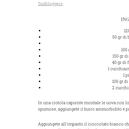
Sudbloggers
.
IN
12
50 gr di
100
150 gr d
40 gr di 
1 cucchiain
1 p
100 gr d
2 cucchi
In una ciotola capiente montale le uova con l
spumose, aggiungete il burro ammorbidito e p
Aggiungete all’impasto il cioccolato bianco 