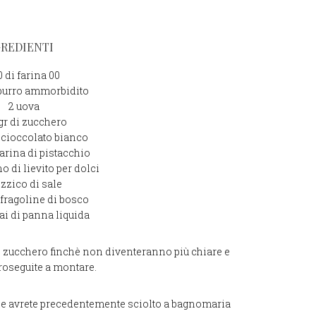
GREDIENTI
0 di farina 00
 burro ammorbidito
2 uova
 gr di zucchero
i cioccolato bianco
farina di pistacchio
o di lievito per dolci
izzico di sale
i fragoline di bosco
ai di panna liquida
o zucchero finchè non diventeranno più chiare e
roseguite a montare.
che avrete precedentemente sciolto a bagnomaria