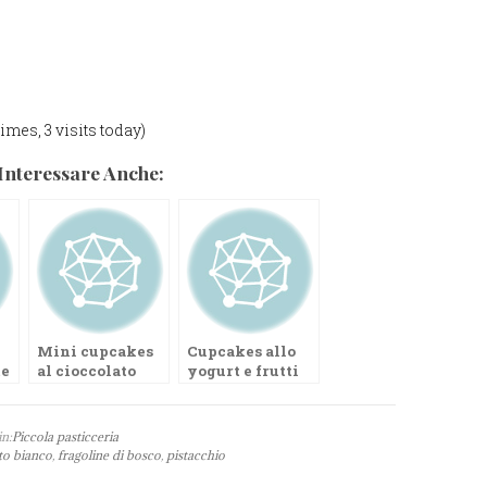
times, 3 visits today)
Interessare Anche:
Mini cupcakes
Cupcakes allo
te
al cioccolato
yogurt e frutti
st
bianco e
di bosco
lampone
in:
Piccola pasticceria
to bianco
,
fragoline di bosco
,
pistacchio