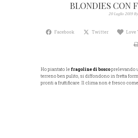
BLONDIES CON 
20 Luglio 2019
B
Facebook
Twitter
Love 
Ho piantato le
fragoline di bosco
prelevando u
terreno ben pulito, si diffondono in fretta form
pronti a fruttificare. Il clima non è fresco c