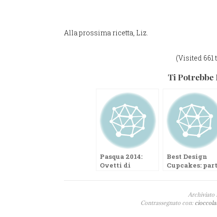
Alla prossima ricetta, Liz.
(Visited 661 
Ti Potrebbe 
Pasqua 2014:
Best Design
Ovetti di
Cupcakes: par
cioccolato alla
il primo conte
panna
de Le Tortine
Archiviato 
Contrassegnato con:
cioccola