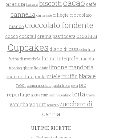
cacao
biscotti
arancia
caffè
banana
cannella
ciliegie
cioccolato
carnevale
cioccolato fondente
bianco
crostata
cocco
crema pasticcera
cocktail
Cupcakes
diario di casa
dolci fritti
farina integrale
farina di mandorle
fragola
limone
mandorla
glassa
lievitato
frosting
Natale
miele
muffin
marmellata
mela
pie
noci
panna montata
pasta frolla
pera
torta
reportage
rum
san valentino
travel
ricotta
zucchero di
yogurt
vaniglia
zenzero
canna
ULTIME RICETTE
Dolcetti al cocco