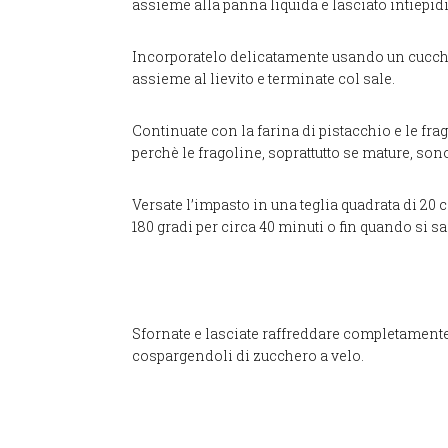
assieme alla panna liquida e lasciato intiepidi
Incorporatelo delicatamente usando un cucchi
assieme al lievito e terminate col sale.
Continuate con la farina di pistacchio e le f
perchè le fragoline, soprattutto se mature, son
Versate l’impasto in una teglia quadrata di 20 c
180 gradi per circa 40 minuti o fin quando si sa
Sfornate e lasciate raffreddare completamente p
cospargendoli di zucchero a velo.