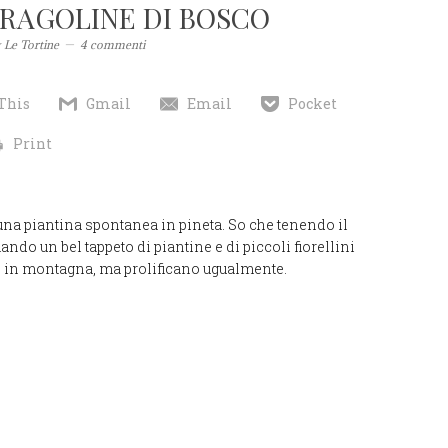
FRAGOLINE DI BOSCO
y
Le Tortine
4 commenti
This
Gmail
Email
Pocket
Print
na piantina spontanea in pineta. So che tenendo il
ando un bel tappeto di piantine e di piccoli fiorellini
ome in montagna, ma prolificano ugualmente.