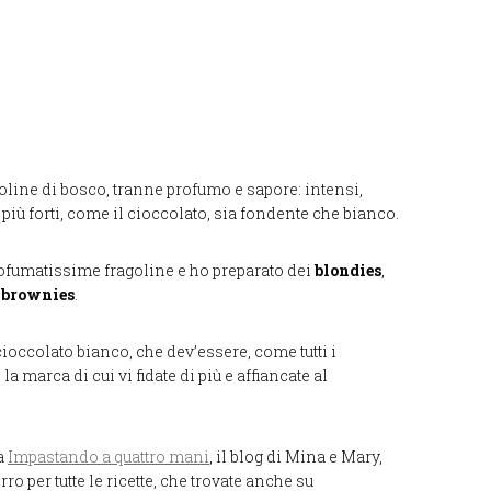
oline di bosco, tranne profumo e sapore: intensi,
i più forti, come il cioccolato, sia fondente che bianco.
ofumatissime fragoline e ho preparato dei
blondies
,
i
brownies
.
ioccolato bianco, che dev’essere, come tutti i
 la marca di cui vi fidate di più e affiancate al
da
Impastando a quattro mani
, il blog di Mina e Mary,
ro per tutte le ricette, che trovate anche su