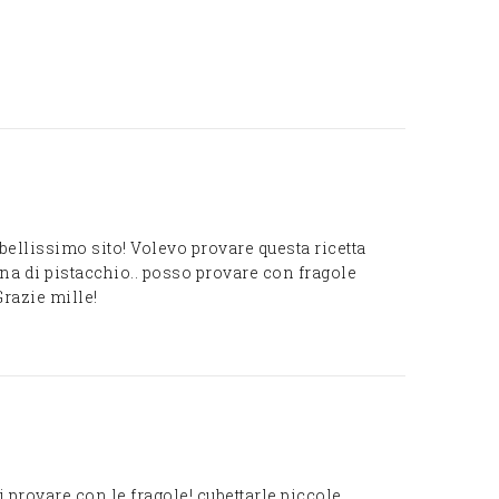
ellissimo sito! Volevo provare questa ricetta
ina di pistacchio.. posso provare con fragole
Grazie mille!
 provare con le fragole! cubettarle piccole