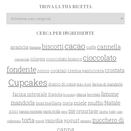
TROVA LA TUA RICETTA
CERCA PER INGREDIENTE
cacao
biscotti
cannella
arancia
caffè
banana
cioccolato
ciliegie
cioccolato bianco
carnevale
fondente
crostata
cocco
crema pasticcera
cocktail
Cupcakes
diario di casa
farina di mandorle
dolci fritti
limone
farina integrale
fragola
glassa
lievitato
frosting
mandorla
Natale
miele
muffin
marmellata
mela
pie
reportage
noci
rum
panna montata
pasta frolla
pera
san
ricotta
zucchero di
torta
yogurt
vaniglia
valentino
travel
zenzero
canna