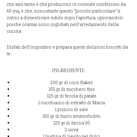
che ami tanto e che producono in comode confezioni da
60 mq, e che, nonostante questo “piccolo particolare” ti
ostini a dimenticare subito dopo l’apertura, ignorandoli
poichè oramai sono inglobati nell’arredamento della
cucina.
Disfati dell’ingombro e prepara questi deliziosi biscotti da
tè.
INGREDIENTI:
250 gr di corn flakes
150 gr di zucchero fine
125 gr di fecola di patate
1 cucchiaino di estratto di Maria
1 pizzico di sale
180 gr di burro ammorbidito
125 gr di farina 00
2 uova
1 bustina di lievito per dolci