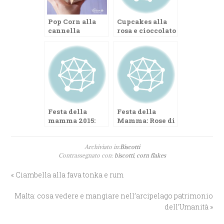
Pop Corn alla
Cupcakes alla
cannella
rosa e cioccolato
bianco
Festa della
Festa della
mamma 2015:
Mamma: Rose di
cupcakes alla
Cupcakes
rosa e limone
Archiviato in:
Biscotti
Contrassegnato con:
biscotti
,
corn flakes
« Ciambella alla fava tonka e rum
Malta: cosa vedere e mangiare nell’arcipelago patrimonio
dell’Umanità »