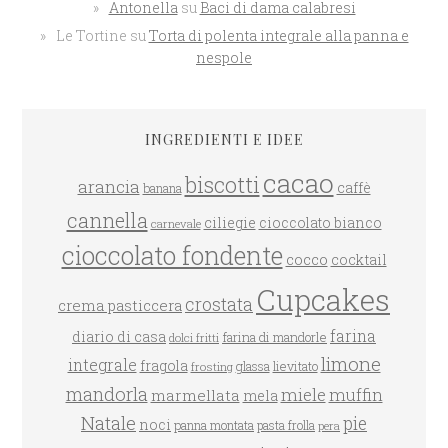
Antonella
su
Baci di dama calabresi
Le Tortine
su
Torta di polenta integrale alla panna e
nespole
INGREDIENTI E IDEE
cacao
biscotti
arancia
caffè
banana
cannella
ciliegie
cioccolato bianco
carnevale
cioccolato fondente
cocco
cocktail
Cupcakes
crostata
crema pasticcera
farina
diario di casa
farina di mandorle
dolci fritti
limone
integrale
fragola
glassa
lievitato
frosting
mandorla
miele
muffin
marmellata
mela
Natale
pie
noci
panna montata
pasta frolla
pera
LLE