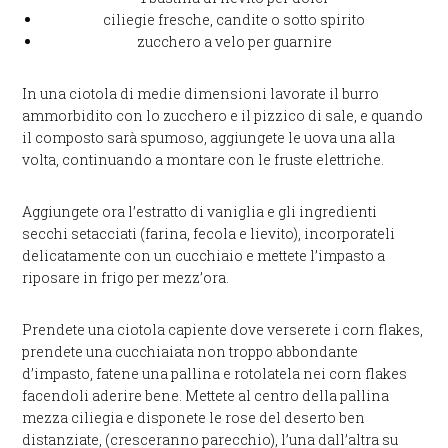
ciliegie fresche, candite o sotto spirito
zucchero a velo per guarnire
In una ciotola di medie dimensioni lavorate il burro
ammorbidito con lo zucchero e il pizzico di sale, e quando
il composto sarà spumoso, aggiungete le uova una alla
volta, continuando a montare con le fruste elettriche.
Aggiungete ora l’estratto di vaniglia e gli ingredienti
secchi setacciati (farina, fecola e lievito), incorporateli
delicatamente con un cucchiaio e mettete l’impasto a
riposare in frigo per mezz’ora.
Prendete una ciotola capiente dove verserete i corn flakes,
prendete una cucchiaiata non troppo abbondante
d’impasto, fatene una pallina e rotolatela nei corn flakes
facendoli aderire bene. Mettete al centro della pallina
mezza ciliegia e disponete le rose del deserto ben
distanziate, (cresceranno parecchio), l’una dall’altra su