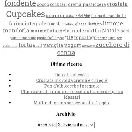
fondente
crostata
cocco
crema pasticcera
cocktail
Cupcakes
diario di casa
farina di mandorle
dolci fritti
limone
farina integrale
fragola
glassa
lievitato
frosting
mandorla
Natale
miele
muffin
marmellata
mela
noci
pie
reportage
rum
panna montata
pasta frolla
pera
san
ricotta
zucchero di
torta
yogurt
vaniglia
valentino
travel
zenzero
canna
Ultime ricette
Dolcetti al cocco
Crostata morbida crema e ciliegie
Pan d’albicocche integrale
Plumcake al limone e cioccolato bianco di Iginio
Massari
Muffin di grano saraceno alle fragole
Archivio
Archivio