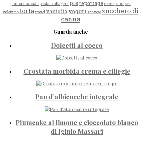
pie
reportage
rum
panna montata
pasta frolla
pera
san
ricotta
zucchero di
torta
yogurt
vaniglia
valentino
travel
zenzero
canna
Guarda anche
Dolcetti al cocco
Crostata morbida crema e ciliegie
Pan d’albicocche integrale
Plumcake al limone e cioccolato bianco
di Iginio Massari