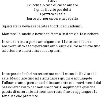
1 uovo
1 cucchiaio raso di cacao amaro
5 gr di lievito per dolci
1 pizzico di sale
burro q.b. per ungere la padella
Sgusciate le uova e separate i tuorli dagli albumi.
Montate i bianchi a neve ben ferma insieme allo zucchero.
In una terrina a parte amalgamate il latte con il burro
ammorbidito a temperatura ambiente e il rosso d’uovo fino
ad ottenere una crema senza grumi.
Incorporate la farina setacciata con il cacao, il lievito e il
sale. Mescolate fino ad eliminare i grumi e aggiungete
l’albume, amalgamando delicatamente con movimenti dal
basso verso l’alto per non smontarli. Aggiungete qualche
goccia di colorante alimentare rosso fino a raggiungere la
tonalità che preferite.