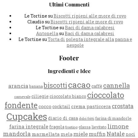
Ultimi Commenti
Le Tortine
su
Biscotti ripieni alle more di rovo
Claudio
su
Biscotti ripieni alle more di rovo
Le Tortine
su
Baci di dama calabresi
Antonella
su
Baci di dama calabresi
Le Tortine
su
Torta di polenta integrale alla panna e
nespole
Footer
Ingredienti e Idee
cacao
biscotti
cannella
arancia
caffè
banana
cioccolato
ciliegie
cioccolato bianco
carnevale
fondente
crostata
cocco
crema pasticcera
cocktail
Cupcakes
diario di casa
farina di mandorle
dolci fritti
limone
farina integrale
fragola
glassa
lievitato
frosting
mandorla
Natale
miele
muffin
marmellata
mela
noci