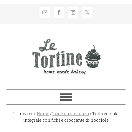
Passa
Passa
Passa
Passa
alla
al
alla
al
navigazione
contenuto
barra
piè
primaria
principale
laterale
di
primaria
pagina
Ti trovi qui:
Home
/
Torte da credenza
/
Torta versata
integrale con fichi e croccante di nocciole