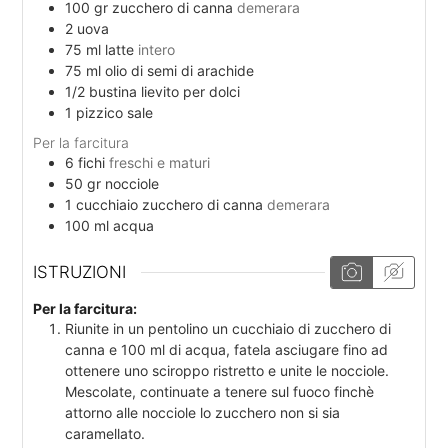
100
gr
zucchero di canna
demerara
2
uova
75
ml
latte
intero
75
ml
olio di semi di arachide
1/2
bustina
lievito per dolci
1
pizzico
sale
Per la farcitura
6
fichi
freschi e maturi
50
gr
nocciole
1
cucchiaio
zucchero di canna
demerara
100
ml
acqua
ISTRUZIONI
Per la farcitura:
Riunite in un pentolino un cucchiaio di zucchero di
canna e 100 ml di acqua, fatela asciugare fino ad
ottenere uno sciroppo ristretto e unite le nocciole.
Mescolate, continuate a tenere sul fuoco finchè
attorno alle nocciole lo zucchero non si sia
caramellato.