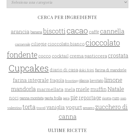
CERCA PER INGREDIENTE
cacao
biscotti
cannella
arancia
caffè
banana
cioccolato
ciliegie
cioccolato bianco
carnevale
fondente
crostata
cocco
crema pasticcera
cocktail
Cupcakes
diario di casa
farina di mandorle
dolci fritti
limone
farina integrale
fragola
glassa
lievitato
frosting
mandorla
Natale
miele
muffin
marmellata
mela
pie
reportage
noci
rum
panna montata
pasta frolla
pera
san
ricotta
zucchero di
torta
yogurt
vaniglia
valentino
travel
zenzero
canna
ULTIME RICETTE