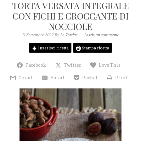
TORTA VERSATA INTEGRALE
CON FICHI E CROCCANTE DI
NOCCIOLE
11 Settembre 2022
By
Le Tortine
Lascia un commento
Inserisci ricetta
Stampa ricetta
Facebook
Twitter
Love This
Gmail
Email
Pocket
Print