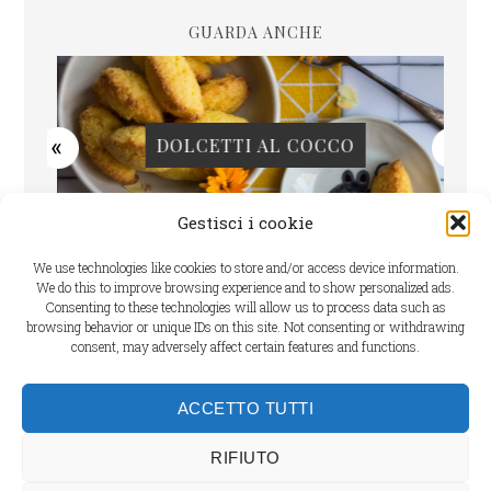
GUARDA ANCHE
LLE
DOLCETTI AL COCCO
C
Gestisci i cookie
We use technologies like cookies to store and/or access device information.
We do this to improve browsing experience and to show personalized ads.
Consenting to these technologies will allow us to process data such as
browsing behavior or unique IDs on this site. Not consenting or withdrawing
consent, may adversely affect certain features and functions.
Cookie Policy
ACCETTO TUTTI
Dichiarazione sulla Privacy
RIFIUTO