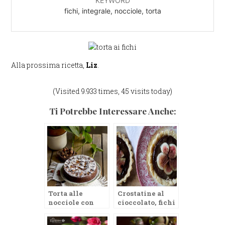
KEYWORD
fichi, integrale, nocciole, torta
Alla prossima ricetta,
Liz
.
(Visited 9.933 times, 45 visits today)
Ti Potrebbe Interessare Anche:
Torta alle
Crostatine al
nocciole con
cioccolato, fichi
cacao e fichi
e miele di
lavanda