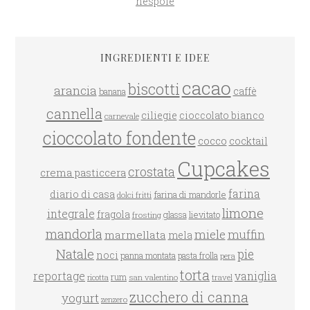
nespole
INGREDIENTI E IDEE
cacao
biscotti
arancia
caffè
banana
cannella
ciliegie
cioccolato bianco
carnevale
cioccolato fondente
cocco
cocktail
Cupcakes
crostata
crema pasticcera
farina
diario di casa
farina di mandorle
dolci fritti
limone
integrale
fragola
glassa
lievitato
frosting
mandorla
miele
muffin
marmellata
mela
Natale
pie
noci
panna montata
pasta frolla
pera
torta
reportage
vaniglia
rum
san valentino
travel
ricotta
zucchero di canna
yogurt
zenzero