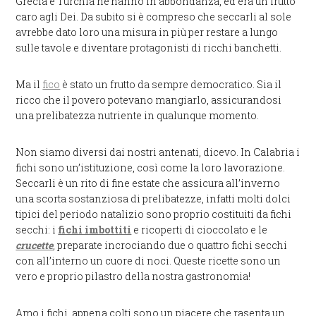
Grecia e Turchia ne hanno in abbondanza, ed era un frutto
caro agli Dei. Da subito si è compreso che seccarli al sole
avrebbe dato loro una misura in più per restare a lungo
sulle tavole e diventare protagonisti di ricchi banchetti.
Ma il
fico
è stato un frutto da sempre democratico. Sia il
ricco che il povero potevano mangiarlo, assicurandosi
una prelibatezza nutriente in qualunque momento.
Non siamo diversi dai nostri antenati, dicevo. In Calabria i
fichi sono un’istituzione, così come la loro lavorazione.
Seccarli è un rito di fine estate che assicura all’inverno
una scorta sostanziosa di prelibatezze, infatti molti dolci
tipici del periodo natalizio sono proprio costituiti da fichi
secchi: i
fichi imbottiti
e ricoperti di cioccolato e le
crucette
, preparate incrociando due o quattro fichi secchi
con all’interno un cuore di noci. Queste ricette sono un
vero e proprio pilastro della nostra gastronomia!
Amo i fichi, appena colti sono un piacere che rasenta un