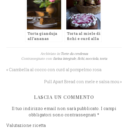
Torta gianduja
Torta al miele di
all’ananas
fichi e curd alla
melagrana
Archiviato in:
Torte da credenza
Contrassegnato con:
farina integrale
,
fichi
,
nocciola
,
torta
« Ciambella al cocco con curd al pompelmo rosa
Pull Apart Bread con mele e salsa mou »
LASCIA UN COMMENTO
Il tuo indirizzo email non sarà pubblicato.
I campi
obbligatori sono contrassegnati
*
Valutazione ricetta