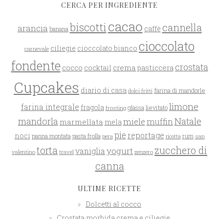
CERCA PER INGREDIENTE
cacao
biscotti
cannella
arancia
caffè
banana
cioccolato
ciliegie
cioccolato bianco
carnevale
fondente
crostata
cocco
crema pasticcera
cocktail
Cupcakes
diario di casa
farina di mandorle
dolci fritti
limone
farina integrale
fragola
glassa
lievitato
frosting
mandorla
Natale
miele
muffin
marmellata
mela
pie
reportage
noci
rum
panna montata
pasta frolla
pera
san
ricotta
zucchero di
torta
yogurt
vaniglia
valentino
travel
zenzero
canna
ULTIME RICETTE
Dolcetti al cocco
Crostata morbida crema e ciliegie