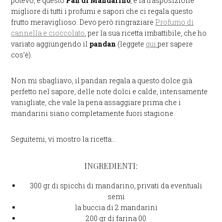
potevo, e questo
Pan di Mandarino
, è la trasposizione
migliore di tutti i profumi e sapori che ci regala questo
frutto meraviglioso. Devo però ringraziare
Profumo di
cannella e cioccolato
, per la sua ricetta imbattibile, che ho
variato aggiungendo il
pandan
(leggete
qui
per sapere
cos’è).
Non mi sbagliavo, il pandan regala a questo dolce già
perfetto nel sapore, delle note dolci e calde, intensamente
vanigliate, che vale la pena assaggiare prima che i
mandarini siano completamente fuori stagione.
Seguitemi, vi mostro la ricetta…
INGREDIENTI:
300 gr di spicchi di mandarino, privati da eventuali
semi
la buccia di 2 mandarini
200 gr di farina 00