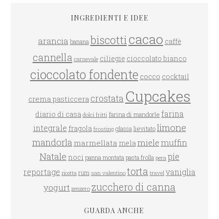
INGREDIENTI E IDEE
cacao
biscotti
arancia
caffè
banana
cannella
ciliegie
cioccolato bianco
carnevale
cioccolato fondente
cocco
cocktail
Cupcakes
crostata
crema pasticcera
farina
diario di casa
farina di mandorle
dolci fritti
limone
integrale
fragola
glassa
lievitato
frosting
mandorla
miele
muffin
marmellata
mela
Natale
pie
noci
panna montata
pasta frolla
pera
torta
reportage
vaniglia
rum
san valentino
travel
ricotta
zucchero di canna
yogurt
zenzero
GUARDA ANCHE