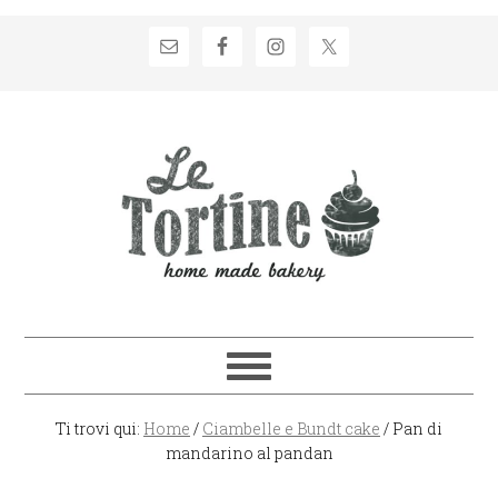
Passa
Passa
Passa
Passa
alla
al
alla
al
navigazione
contenuto
barra
piè
primaria
principale
laterale
di
primaria
pagina
Ti trovi qui:
Home
/
Ciambelle e Bundt cake
/
Pan di
mandarino al pandan