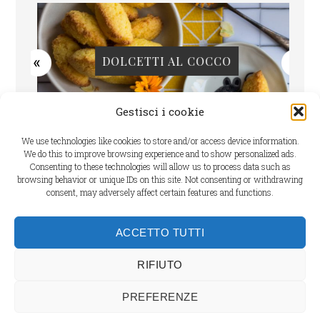
LLE
DOLCETTI AL COCCO
C
Gestisci i cookie
We use technologies like cookies to store and/or access device information.
We do this to improve browsing experience and to show personalized ads.
Consenting to these technologies will allow us to process data such as
browsing behavior or unique IDs on this site. Not consenting or withdrawing
consent, may adversely affect certain features and functions.
Cookie Policy
ACCETTO TUTTI
Dichiarazione sulla Privacy
RIFIUTO
PREFERENZE