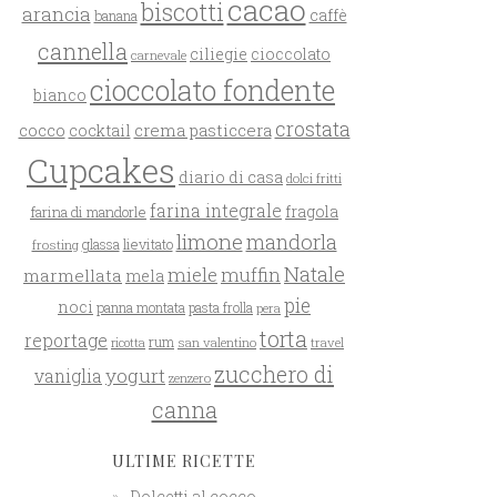
cacao
biscotti
arancia
caffè
banana
cannella
ciliegie
cioccolato
carnevale
cioccolato fondente
bianco
crostata
cocco
crema pasticcera
cocktail
Cupcakes
diario di casa
dolci fritti
farina integrale
farina di mandorle
fragola
limone
mandorla
glassa
lievitato
frosting
Natale
miele
muffin
marmellata
mela
pie
noci
panna montata
pasta frolla
pera
torta
reportage
rum
san valentino
travel
ricotta
zucchero di
yogurt
vaniglia
zenzero
canna
ULTIME RICETTE
Dolcetti al cocco