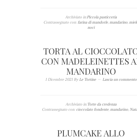
Archiviato in:
Piccola pasticceria
Contrassegnato con:
farina di mandorle
,
mandarino
,
miel
noci
TORTA AL CIOCCOLAT
CON MADELEINETTES A
MANDARINO
1 Dicembre 2021
By
Le Tortine
Lascia un commento
Archiviato in:
Torte da credenza
Contrassegnato con:
cioccolato fondente
,
mandarino
,
Nata
PLUMCAKE ALLO