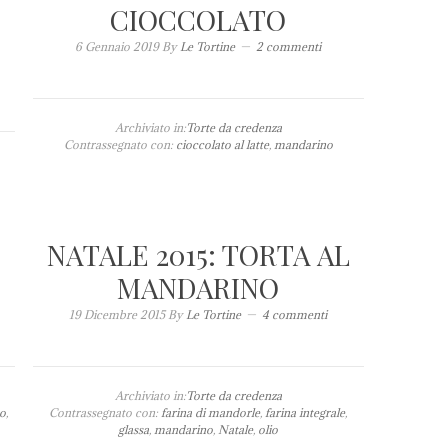
CIOCCOLATO
6 Gennaio 2019
By
Le Tortine
2 commenti
Archiviato in:
Torte da credenza
Contrassegnato con:
cioccolato al latte
,
mandarino
NATALE 2015: TORTA AL
MANDARINO
19 Dicembre 2015
By
Le Tortine
4 commenti
Archiviato in:
Torte da credenza
o
,
Contrassegnato con:
farina di mandorle
,
farina integrale
,
glassa
,
mandarino
,
Natale
,
olio