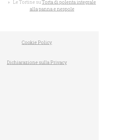
Le Tortine
su
Torta di polenta integrale
alla panna e nespole
Cookie Policy
PLUMCAKE AL L
CIOCCOLATO BIANCO
Dichiarazione sulla Privacy
D’ALBICOCCHE INTEGRALE
MASSARI