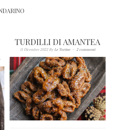
NDARINO
TURDILLI DI AMANTEA
11 Dicembre 2022
By
Le Tortine
2 commenti
o