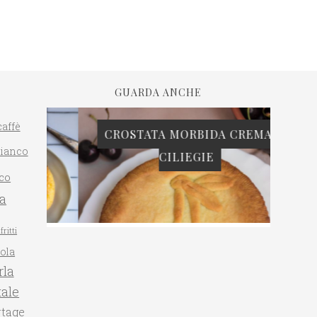
GUARDA ANCHE
caffè
CROSTATA MORBIDA CREMA E
bianco
CILIEGIE
PAN 
co
ta
fritti
gola
la
ale
rtage