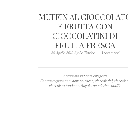
MUFFIN AL CIOCCOLAT
E FRUTTA CON
CIOCCOLATINI DI
FRUTTA FRESCA
28 Aprile 2012
By
Le Tortine
3 commenti
Archiviato in:
Senza categoria
Contrassegnato con:
banana
,
cacao
,
cioccolatini
,
cioccolat
cioccolato fondente
,
fragola
,
mandarino
,
muffin