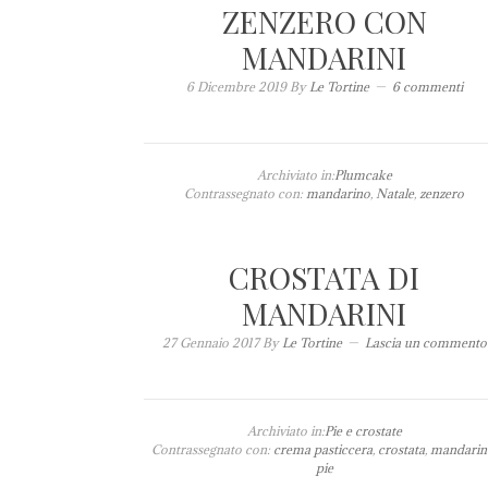
ZENZERO CON
MANDARINI
6 Dicembre 2019
By
Le Tortine
6 commenti
Archiviato in:
Plumcake
Contrassegnato con:
mandarino
,
Natale
,
zenzero
CROSTATA DI
MANDARINI
27 Gennaio 2017
By
Le Tortine
Lascia un commento
Archiviato in:
Pie e crostate
Contrassegnato con:
crema pasticcera
,
crostata
,
mandarin
pie