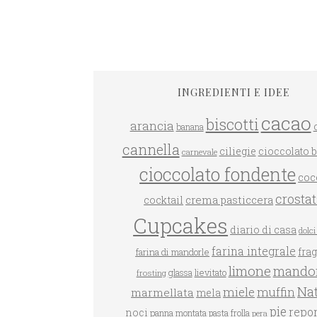
INGREDIENTI E IDEE
cacao
biscotti
arancia
banana
GRANO SARACENO ALLE
cannella
ciliegie
cioccolato 
carnevale
FRAGOLE
DOLCETTI AL COCCO
cioccolato fondente
coc
crosta
crema pasticcera
cocktail
Cupcakes
diario di casa
dolci 
farina integrale
farina di mandorle
fra
limone
mandor
glassa
lievitato
frosting
Nat
miele
muffin
marmellata
mela
pie
repo
noci
panna montata
pasta frolla
pera