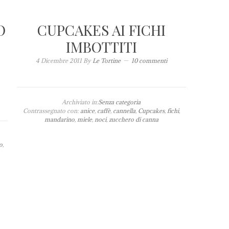
O
CUPCAKES AI FICHI
IMBOTTITI
4 Dicembre 2011
By
Le Tortine
10 commenti
Archiviato in:
Senza categoria
Contrassegnato con:
anice
,
caffè
,
cannella
,
Cupcakes
,
fichi
,
mandarino
,
miele
,
noci
,
zucchero di canna
o
,