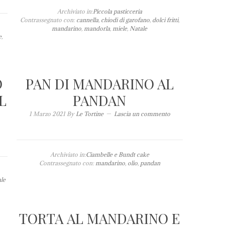
Archiviato in:
Piccola pasticceria
Contrassegnato con:
cannella
,
chiodi di garofano
,
dolci fritti
,
mandarino
,
mandorla
,
miele
,
Natale
e
,
O
PAN DI MANDARINO AL
L
PANDAN
1 Marzo 2021
By
Le Tortine
Lascia un commento
Archiviato in:
Ciambelle e Bundt cake
Contrassegnato con:
mandarino
,
olio
,
pandan
le
TORTA AL MANDARINO E