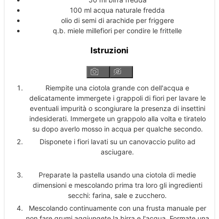
100
ml
acqua naturale
fredda
olio di semi di arachide
per friggere
q.b.
miele millefiori
per condire le frittelle
Istruzioni
Riempite una ciotola grande con dell'acqua e
delicatamente immergete i grappoli di fiori per lavare le
eventuali impurità o scongiurare la presenza di insettini
indesiderati. Immergete un grappolo alla volta e tiratelo
su dopo averlo mosso in acqua per qualche secondo.
Disponete i fiori lavati su un canovaccio pulito ad
asciugare.
Preparate la pastella usando una ciotola di medie
dimensioni e mescolando prima tra loro gli ingredienti
secchi: farina, sale e zucchero.
Mescolando continuamente con una frusta manuale per
non fare grumi aggiungete la birra e l'acqua. Formate una