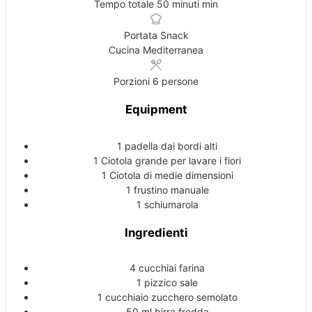
Tempo totale
50
minuti
min
Portata
Snack
Cucina
Mediterranea
Porzioni
6
persone
Equipment
1 padella
dai bordi alti
1 Ciotola
grande per lavare i fiori
1 Ciotola
di medie dimensioni
1 frustino manuale
1 schiumarola
Ingredienti
4
cucchiai
farina
1
pizzico
sale
1
cucchiaio
zucchero
semolato
50
ml
birra
fredda