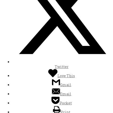
Twitter
Love This
Gmail
Email
Pocket
Print