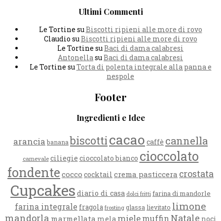
Ultimi Commenti
Le Tortine
su
Biscotti ripieni alle more di rovo
Claudio
su
Biscotti ripieni alle more di rovo
Le Tortine
su
Baci di dama calabresi
Antonella
su
Baci di dama calabresi
Le Tortine
su
Torta di polenta integrale alla panna e
nespole
Footer
Ingredienti e Idee
cacao
biscotti
cannella
arancia
caffè
banana
cioccolato
ciliegie
cioccolato bianco
carnevale
fondente
crostata
cocco
crema pasticcera
cocktail
Cupcakes
diario di casa
farina di mandorle
dolci fritti
limone
farina integrale
fragola
glassa
lievitato
frosting
mandorla
Natale
miele
muffin
marmellata
mela
noci