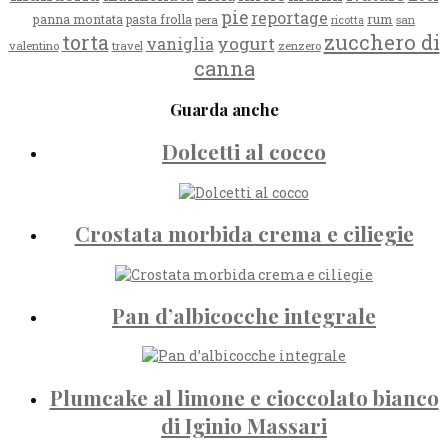
pie
reportage
rum
panna montata
pasta frolla
pera
san
ricotta
zucchero di
torta
yogurt
vaniglia
valentino
travel
zenzero
canna
Guarda anche
Dolcetti al cocco
Crostata morbida crema e ciliegie
Pan d’albicocche integrale
Plumcake al limone e cioccolato bianco
di Iginio Massari