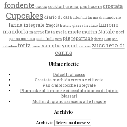
fondente
crostata
cocco
crema pasticcera
cocktail
Cupcakes
diario di casa
farina di mandorle
dolci fritti
limone
farina integrale
fragola
glassa
lievitato
frosting
mandorla
Natale
miele
muffin
marmellata
mela
noci
pie
reportage
rum
panna montata
pasta frolla
pera
san
ricotta
zucchero di
torta
yogurt
vaniglia
valentino
travel
zenzero
canna
Ultime ricette
Dolcetti al cocco
Crostata morbida crema e ciliegie
Pan d’albicocche integrale
Plumcake al limone e cioccolato bianco di Iginio
Massari
Muffin di grano saraceno alle fragole
Archivio
Archivio