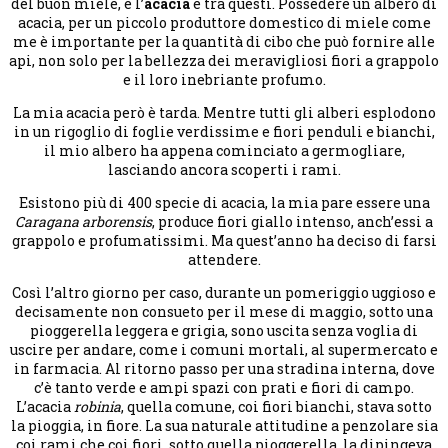
del buon miele, e l’
acacia
è tra questi. Possedere un albero di
acacia, per un piccolo produttore domestico di miele come
me è importante per la quantità di cibo che può fornire alle
api, non solo per la bellezza dei meravigliosi fiori a grappolo
e il loro inebriante profumo.
La mia acacia però è tarda. Mentre tutti gli alberi esplodono
in un rigoglio di foglie verdissime e fiori penduli e bianchi,
il mio albero ha appena cominciato a germogliare,
lasciando ancora scoperti i rami.
Esistono più di 400 specie di acacia, la mia pare essere una
Caragana arborensis
, produce fiori giallo intenso, anch’essi a
grappolo e profumatissimi. Ma quest’anno ha deciso di farsi
attendere.
Così l’altro giorno per caso, durante un pomeriggio uggioso e
decisamente non consueto per il mese di maggio, sotto una
pioggerella leggera e grigia, sono uscita senza voglia di
uscire per andare, come i comuni mortali, al supermercato e
in farmacia. Al ritorno passo per una stradina interna, dove
c’è tanto verde e ampi spazi con prati e fiori di campo.
L’acacia
robinia
, quella comune, coi fiori bianchi, stava sotto
la pioggia, in fiore. La sua naturale attitudine a penzolare sia
coi rami che coi fiori, sotto quella pioggerella, la dipingeva