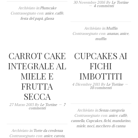
30 Novembre 2016
By
Le Tortine
4 commenti
Archiviato in:
Plumcake
Contrassegnato con:
anice
,
caffè
,
festa del papà
,
glassa
Archiviato in:
Muffin
Contrassegnato con:
ananas
,
anice
,
muffin
CARROT CAKE
CUPCAKES AI
INTEGRALE AL
FICHI
MIELE E
IMBOTTITI
FRUTTA
4 Dicembre 2011
By
Le Tortine
10 commenti
SECCA
27 Marzo 2015
By
Le Tortine
7
commenti
Archiviato in:
Senza categoria
Contrassegnato con:
anice
,
caffè
,
cannella
,
Cupcakes
,
fichi
,
mandarino
,
miele
,
noci
,
zucchero di canna
Archiviato in:
Torte da credenza
Contrassegnato con:
anice
,
carota
,