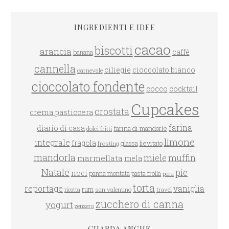
INGREDIENTI E IDEE
cacao
biscotti
arancia
caffè
banana
cannella
ciliegie
cioccolato bianco
carnevale
cioccolato fondente
cocco
cocktail
Cupcakes
crostata
crema pasticcera
farina
diario di casa
farina di mandorle
dolci fritti
limone
integrale
fragola
glassa
lievitato
frosting
mandorla
miele
muffin
marmellata
mela
Natale
pie
noci
panna montata
pasta frolla
pera
torta
reportage
vaniglia
rum
san valentino
travel
ricotta
zucchero di canna
yogurt
zenzero
GUARDA ANCHE