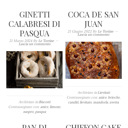
GINETTI
COCA DE SAN
CALABRESI DI
JUAN
PASQUA
21 Giugno 2022
By
Le Tortine
Lascia un commento
21 Marzo 2024
By
Le Tortine
Lascia un commento
Archiviato in:
Lievitati
Contrassegnato con:
anice
,
brioche
,
Archiviato in:
Biscotti
canditi
,
lievitato
,
mandorla
,
uvetta
Contrassegnato con:
anice
,
limone
,
naspro
,
pasqua
PAN DI
CHIFFON CAKE