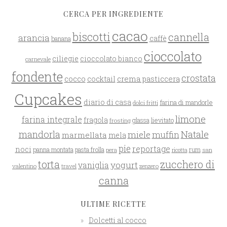
CERCA PER INGREDIENTE
cacao
biscotti
cannella
arancia
caffè
banana
cioccolato
ciliegie
cioccolato bianco
carnevale
fondente
crostata
cocco
crema pasticcera
cocktail
Cupcakes
diario di casa
farina di mandorle
dolci fritti
limone
farina integrale
fragola
glassa
lievitato
frosting
mandorla
Natale
miele
muffin
marmellata
mela
pie
reportage
noci
rum
panna montata
pasta frolla
pera
san
ricotta
zucchero di
torta
yogurt
vaniglia
valentino
travel
zenzero
canna
ULTIME RICETTE
Dolcetti al cocco