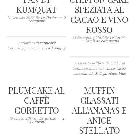
KUMQUAT
SPEZIATA AL
CACAO E VINO
11 Gennaio 2022
By
Le Tortine
2
commenti
ROSSO
21 Novembre 2019
By
Le Tortine
Lascia un commento
Archiviato in:
Plumcake
Contrassegnato con:
anice
,
kumquat
Archiviato in:
Torte da credenza
Contrassegnato con:
anice
,
cacao
,
cannella
,
chiodi di garofano
,
Vino
PLUMCAKE AL
MUFFIN
CAFFÈ
GLASSATI
CORRETTO
ALL’ANANAS E
ANICE
18 Marzo 2017
By
Le Tortine
2
commenti
STELLATO