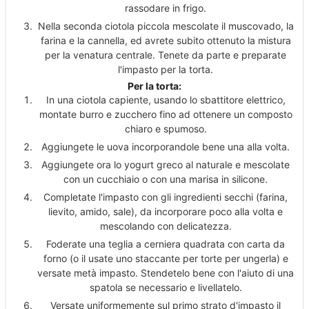
rassodare in frigo.
Nella seconda ciotola piccola mescolate il muscovado, la
farina e la cannella, ed avrete subito ottenuto la mistura
per la venatura centrale. Tenete da parte e preparate
l'impasto per la torta.
Per la torta:
In una ciotola capiente, usando lo sbattitore elettrico,
montate burro e zucchero fino ad ottenere un composto
chiaro e spumoso.
Aggiungete le uova incorporandole bene una alla volta.
Aggiungete ora lo yogurt greco al naturale e mescolate
con un cucchiaio o con una marisa in silicone.
Completate l'impasto con gli ingredienti secchi (farina,
lievito, amido, sale), da incorporare poco alla volta e
mescolando con delicatezza.
Foderate una teglia a cerniera quadrata con carta da
forno (o il usate uno staccante per torte per ungerla) e
versate metà impasto. Stendetelo bene con l'aiuto di una
spatola se necessario e livellatelo.
Versate uniformemente sul primo strato d'impasto il