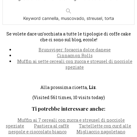
Keyword
cannella, muscovado, streusel, torta
Se volete dare un’occhiata a tutte le tipologie di coffe cake
che ci sono sul blog, eccole!
Brunsviger: focaccia dolce danese
Cinnamon Rolls
Muffin ai sette cereali con zucca e streusel di nocciole
speziate
Alla prossima ricetta,
Liz
.
(Visited 561 times, 10 visits today)
Ti potrebbe interessare anche:
Muffin ai 7 cereali con zucca e streusel di nocciole
speziate
Pastiera al caffè
Tartellette con curd alle
nespole e cioccolato bianco
Migliaccio napoletano