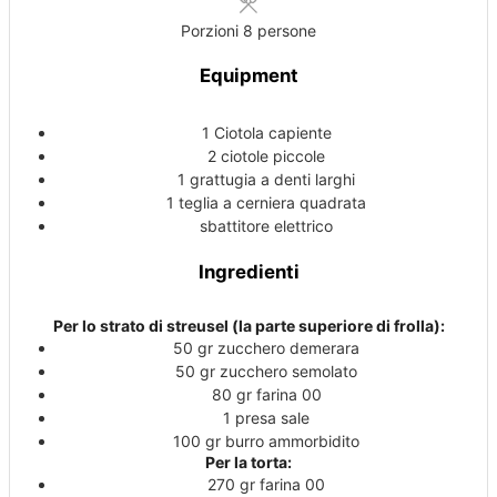
Porzioni
8
persone
Equipment
1 Ciotola
capiente
2 ciotole
piccole
1 grattugia
a denti larghi
1 teglia a cerniera
quadrata
sbattitore elettrico
Ingredienti
Per lo strato di streusel (la parte superiore di frolla):
50
gr
zucchero
demerara
50
gr
zucchero
semolato
80
gr
farina
00
1
presa
sale
100
gr
burro
ammorbidito
Per la torta:
270
gr
farina
00