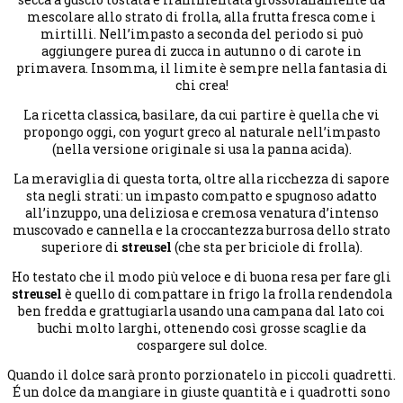
mescolare allo strato di frolla, alla frutta fresca come i
mirtilli. Nell’impasto a seconda del periodo si può
aggiungere purea di zucca in autunno o di carote in
primavera. Insomma, il limite è sempre nella fantasia di
chi crea!
La ricetta classica, basilare, da cui partire è quella che vi
propongo oggi, con yogurt greco al naturale nell’impasto
(nella versione originale si usa la panna acida).
La meraviglia di questa torta, oltre alla ricchezza di sapore
sta negli strati: un impasto compatto e spugnoso adatto
all’inzuppo, una deliziosa e cremosa venatura d’intenso
muscovado e cannella e la croccantezza burrosa dello strato
superiore di
streusel
(che sta per briciole di frolla).
Ho testato che il modo più veloce e di buona resa per fare gli
streusel
è quello di compattare in frigo la frolla rendendola
ben fredda e grattugiarla usando una campana dal lato coi
buchi molto larghi, ottenendo così grosse scaglie da
cospargere sul dolce.
Quando il dolce sarà pronto porzionatelo in piccoli quadretti.
É un dolce da mangiare in giuste quantità e i quadrotti sono