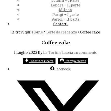
Londra – I Parte
Londra – II parte
Milano
Parigi – I parte
Parigi – II parte
Contatti
Ti trovi qui:
Home
/
Torte da credenza
/
Coffee cake
Coffee cake
1 Luglio 2023
By
Le Tortine
Lascia un commento
Inserisci ricetta
Stampa ricetta
Facebook