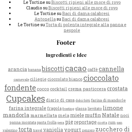
Le Tortine
su
Biscotti ripieni alle more di rovo
Claudio
su
Biscotti ripieni alle more di rovo
Le Tortine
su
Baci di dama calabresi
Antonella
su
Baci di dama calabresi
Le Tortine
su
Torta di polenta integrale alla panna e
nespole
Footer
Ingredienti e Idee
cacao
biscotti
cannella
arancia
caffè
banana
cioccolato
ciliegie
cioccolato bianco
carnevale
fondente
crostata
cocco
crema pasticcera
cocktail
Cupcakes
diario di casa
farina di mandorle
dolci fritti
limone
farina integrale
fragola
glassa
lievitato
frosting
mandorla
Natale
miele
muffin
marmellata
mela
noci
pie
reportage
rum
panna montata
pasta frolla
pera
san
ricotta
zucchero di
torta
yogurt
vaniglia
valentino
travel
zenzero