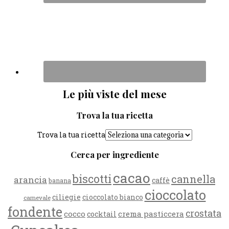
Le più viste del mese
Trova la tua ricetta
Trova la tua ricetta
Cerca per ingrediente
cacao
biscotti
cannella
arancia
caffè
banana
cioccolato
ciliegie
cioccolato bianco
carnevale
fondente
crostata
cocco
crema pasticcera
cocktail