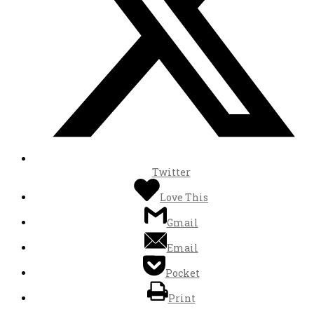
Twitter
Love This
Gmail
Email
Pocket
Print