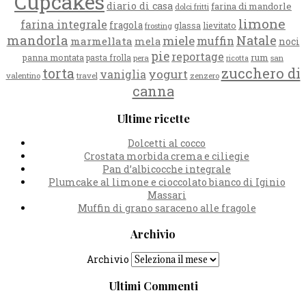
Cupcakes
diario di casa
farina di mandorle
dolci fritti
limone
farina integrale
fragola
glassa
lievitato
frosting
mandorla
Natale
miele
muffin
marmellata
mela
noci
pie
reportage
rum
panna montata
pasta frolla
pera
san
ricotta
zucchero di
torta
yogurt
vaniglia
valentino
travel
zenzero
canna
Ultime ricette
Dolcetti al cocco
Crostata morbida crema e ciliegie
Pan d’albicocche integrale
Plumcake al limone e cioccolato bianco di Iginio
Massari
Muffin di grano saraceno alle fragole
Archivio
Archivio
Ultimi Commenti