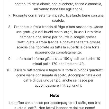
contenuto della ciotola con zucchero, farina e cannella,
arrivando bene fino agli angoli.
Ricoprite con il restante impasto, livellando bene con una
spatola.
Prendete la frolla fredda di frigo e ben rassodata. Usate
una grattugia dai buchi molto larghi, io uso il lato della
campana che serve per ridurre in scaglie grosse.
Grattugiate la frolla fredda e ricavatene tante grosse
scaglie che riporrete su tutta la superficie della torta,
ricoprendola completamente.
Infornate in forno già caldo a 180 gradi per i primi 10
minuti poi a 170 per i restanti 40.
Lasciate raffreddare e tagliate la torta in piccoli quadretti,
come viene consumata di solito. Accompagnatela col
caffè di qualunque tipo, anche se nasce per
accompagnare i filtrati lunghi.
Note
La coffee cake nasce per accompagnare il caffè, non è al
gusto di caffè. Non fatevi ingannare dal suo nome!