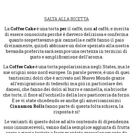
SALTA ALLA RICETTA
La
Coffee Cake
è una torta
per
il caffè, non
al
caffè, e merita
di essere conosciuta perchè è davvero deliziosa e conferma
quanto sospettavamo già: cannella e caffè fanno il paio
divinamente, quindi abbinare un dolce speziato alla nostra
bevanda preferita sarà sempre una certezza in termini di
gusto e amplificazione dell’aroma.
La
Coffee Cake
è una torta popolarissima negli States, ma le
sue origini sono nord europee. In parole povere, è uno di quei
tantissimi dolci che è arrivato nel Nuovo Mondo grazie
all’emigrazione di tedeschi ma più in particolare dei
danesi, che fanno dei dolci al burro e cannella, sia brioche
che torte, il fiore all’occhiello della loro pasticceria da forno.
E se vi state chiedendo se anche gli americanissimi
Cinnamon Rolls
fanno parte di questa folta schiera, la
risposta è sì!
Le varianti di questo dolce ad alto contenuto di dipendenza
sono innumerevoli, vanno dalla semplice aggiunta di frutta
secca a guscio tostata e frammentata grossolanamente da