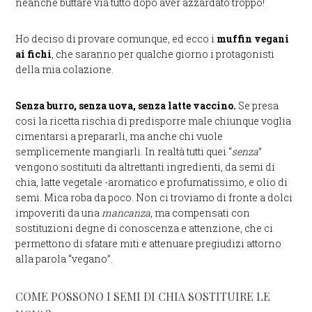
neanche buttare via tutto dopo aver azzardato troppo!
Ho deciso di provare comunque, ed ecco i
muffin vegani
ai fichi
, che saranno per qualche giorno i protagonisti
della mia colazione.
Senza burro, senza uova, senza latte vaccino.
Se presa
così la ricetta rischia di predisporre male chiunque voglia
cimentarsi a prepararli, ma anche chi vuole
semplicemente mangiarli. In realtà tutti quei “
senza
”
vengono sostituiti da altrettanti ingredienti, da semi di
chia, latte vegetale -aromatico e profumatissimo, e olio di
semi. Mica roba da poco. Non ci troviamo di fronte a dolci
impoveriti da una
mancanza
, ma compensati con
sostituzioni degne di conoscenza e attenzione, che ci
permettono di sfatare miti e attenuare pregiudizi attorno
alla parola “vegano”.
COME POSSONO I SEMI DI CHIA SOSTITUIRE LE