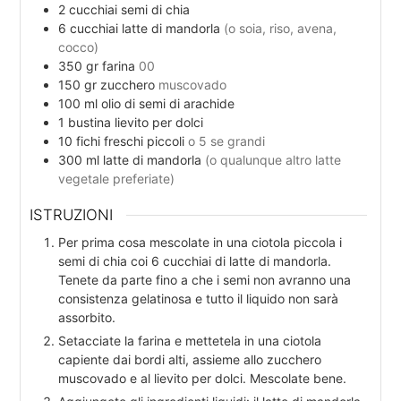
2
cucchiai
semi di chia
6
cucchiai
latte di mandorla
(o soia, riso, avena,
cocco)
350
gr
farina
00
150
gr
zucchero
muscovado
100
ml
olio di semi di arachide
1
bustina
lievito per dolci
10
fichi freschi piccoli
o 5 se grandi
300
ml
latte di mandorla
(o qualunque altro latte
vegetale preferiate)
ISTRUZIONI
Per prima cosa mescolate in una ciotola piccola i
semi di chia coi 6 cucchiai di latte di mandorla.
Tenete da parte fino a che i semi non avranno una
consistenza gelatinosa e tutto il liquido non sarà
assorbito.
Setacciate la farina e mettetela in una ciotola
capiente dai bordi alti, assieme allo zucchero
muscovado e al lievito per dolci. Mescolate bene.