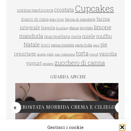
Cupcakes
crostata
crema pasticcera
farina
diario di casa
farina di mandorle
dolci fritti
limone
integrale
fragola
glassa
lievitato
frosting
mandorla
miele
muffin
marmellata
mela
Natale
pie
noci
panna montata
pasta frolla
pera
torta
reportage
vaniglia
rum
san valentino
travel
ricotta
zucchero di canna
yogurt
zenzero
GUARDA ANCHE
CROSTATA MORBIDA CREMA E CILIEGIE
Gestisci i cookie