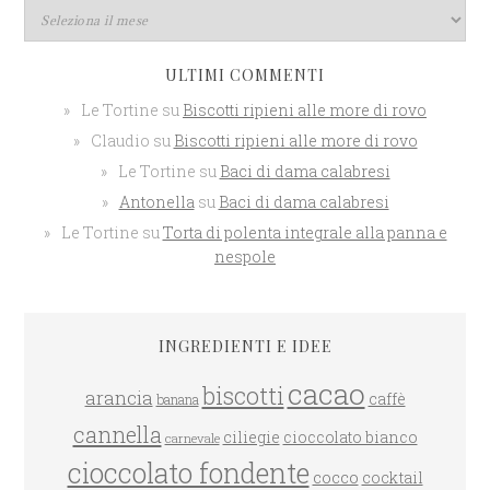
ULTIMI COMMENTI
Le Tortine
su
Biscotti ripieni alle more di rovo
Claudio
su
Biscotti ripieni alle more di rovo
Le Tortine
su
Baci di dama calabresi
Antonella
su
Baci di dama calabresi
Le Tortine
su
Torta di polenta integrale alla panna e
nespole
INGREDIENTI E IDEE
cacao
biscotti
arancia
caffè
banana
cannella
ciliegie
cioccolato bianco
carnevale
cioccolato fondente
cocco
cocktail