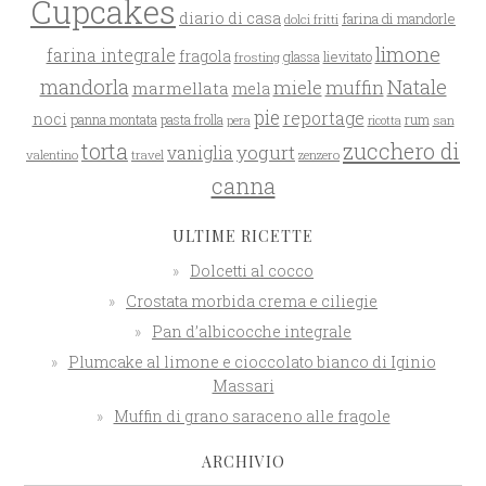
Cupcakes
diario di casa
farina di mandorle
dolci fritti
limone
farina integrale
fragola
glassa
lievitato
frosting
mandorla
Natale
miele
muffin
marmellata
mela
pie
reportage
noci
rum
panna montata
pasta frolla
pera
san
ricotta
zucchero di
torta
yogurt
vaniglia
valentino
travel
zenzero
canna
ULTIME RICETTE
Dolcetti al cocco
Crostata morbida crema e ciliegie
Pan d’albicocche integrale
Plumcake al limone e cioccolato bianco di Iginio
Massari
Muffin di grano saraceno alle fragole
ARCHIVIO