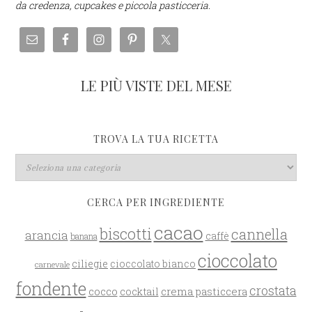
da credenza, cupcakes e piccola pasticceria.
LE PIÙ VISTE DEL MESE
TROVA LA TUA RICETTA
CERCA PER INGREDIENTE
cacao
biscotti
cannella
arancia
caffè
banana
cioccolato
ciliegie
cioccolato bianco
carnevale
fondente
crostata
cocco
crema pasticcera
cocktail