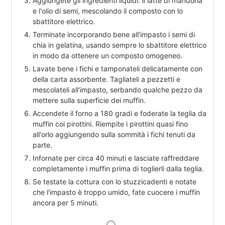
Aggiungete gli ingredienti liquidi: il latte di mandorla
e l'olio di semi, mescolando il composto con lo
sbattitore elettrico.
Terminate incorporando bene all'impasto i semi di
chia in gelatina, usando sempre lo sbattitore elettrico
in modo da ottenere un composto omogeneo.
Lavate bene i fichi e tamponateli delicatamente con
della carta assorbente. Tagliateli a pezzetti e
mescolateli all'impasto, serbando qualche pezzo da
mettere sulla superficie dei muffin.
Accendete il forno a 180 gradi e foderate la teglia da
muffin coi pirottini. Riempite i pirottini quasi fino
all'orlo aggiungendo sulla sommità i fichi tenuti da
parte.
Infornate per circa 40 minuti e lasciate raffreddare
completamente i muffin prima di toglierli dalla teglia.
Se testate la cottura con lo stuzzicadenti e notate
che l'impasto è troppo umido, fate cuocere i muffin
ancora per 5 minuti.