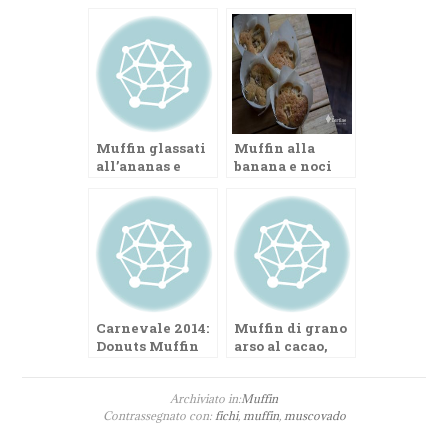
Muffin glassati
Muffin alla
all’ananas e
banana e noci
anice stellato
Carnevale 2014:
Muffin di grano
Donuts Muffin
arso al cacao,
frutta secca e
rosmarino
Archiviato in:
Muffin
Contrassegnato con:
fichi
,
muffin
,
muscovado