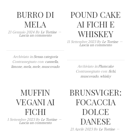
BURRO DI
POUND CAKE
MELA
AI FICHI E
WHISKEY
21 Gennaio 2024
By
Le Tortine
Lascia un commento
11 Settembre 2023
By
Le Tortine
Lascia un commento
Archiviato in:
Senza categoria
Contrassegnato con:
cannella
,
Archiviato in:
Plumcake
limone
,
mela
,
mele
,
muscovado
Contrassegnato con:
fichi
,
muscovado
,
whisky
MUFFIN
BRUNSVIGER:
VEGANI AI
FOCACCIA
FICHI
DOLCE
DANESE
1 Settembre 2023
By
Le Tortine
Lascia un commento
21 Aprile 2023
By
Le Tortine