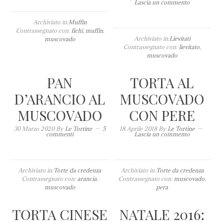
Lascia un commento
Archiviato in:
Muffin
Contrassegnato con:
fichi
,
muffin
,
Archiviato in:
Lievitati
muscovado
Contrassegnato con:
lievitato
,
muscovado
PAN
TORTA AL
D’ARANCIO AL
MUSCOVADO
MUSCOVADO
CON PERE
30 Marzo 2020
By
Le Tortine
5
18 Aprile 2018
By
Le Tortine
commenti
Lascia un commento
Archiviato in:
Torte da credenza
Archiviato in:
Torte da credenza
Contrassegnato con:
arancia
,
Contrassegnato con:
muscovado
,
muscovado
pera
TORTA CINESE
NATALE 2016: