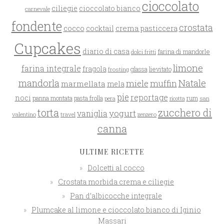
cioccolato
ciliegie
cioccolato bianco
carnevale
fondente
crostata
cocco
crema pasticcera
cocktail
Cupcakes
diario di casa
farina di mandorle
dolci fritti
limone
farina integrale
fragola
glassa
lievitato
frosting
mandorla
Natale
miele
muffin
marmellata
mela
pie
reportage
noci
rum
panna montata
pasta frolla
pera
san
ricotta
zucchero di
torta
yogurt
vaniglia
valentino
travel
zenzero
canna
ULTIME RICETTE
Dolcetti al cocco
Crostata morbida crema e ciliegie
Pan d’albicocche integrale
Plumcake al limone e cioccolato bianco di Iginio
Massari