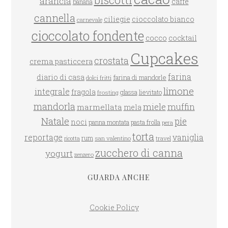
biscotti
arancia
caffè
banana
cannella
ciliegie
cioccolato bianco
carnevale
cioccolato fondente
cocco
cocktail
Cupcakes
crostata
crema pasticcera
farina
diario di casa
farina di mandorle
dolci fritti
limone
integrale
fragola
glassa
lievitato
frosting
mandorla
miele
muffin
marmellata
mela
Natale
pie
noci
panna montata
pasta frolla
pera
torta
reportage
vaniglia
rum
san valentino
travel
ricotta
zucchero di canna
yogurt
zenzero
GUARDA ANCHE
Cookie Policy