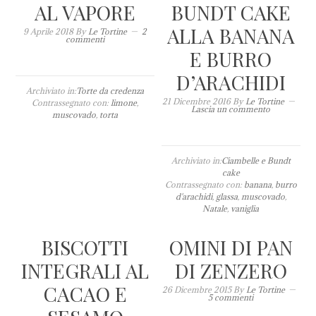
AL VAPORE
BUNDT CAKE
ALLA BANANA
9 Aprile 2018
By
Le Tortine
2
commenti
E BURRO
D’ARACHIDI
Archiviato in:
Torte da credenza
21 Dicembre 2016
By
Le Tortine
Contrassegnato con:
limone
,
Lascia un commento
muscovado
,
torta
Archiviato in:
Ciambelle e Bundt
cake
Contrassegnato con:
banana
,
burro
d'arachidi
,
glassa
,
muscovado
,
Natale
,
vaniglia
BISCOTTI
OMINI DI PAN
INTEGRALI AL
DI ZENZERO
CACAO E
26 Dicembre 2015
By
Le Tortine
5 commenti