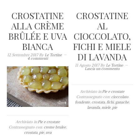
CROSTATINE
CROSTATINE
ALLA CRÈME
AL
BRÛLÉE E UVA
CIOCCOLATO,
BIANCA
FICHI E MIELE
DI LAVANDA
12 Settembre 2017
By
Le Tortine
4 commenti
11 Agosto 2017
By
Le Tortine
Lascia un commento
Archiviato in:
Pie e crostate
Contrassegnato con:
cioccolato
fondente
,
crostata
,
fichi
,
ganache
,
lavanda
,
miele
,
pie
Archiviato in:
Pie e crostate
Contrassegnato con:
creme brulee
,
crostata
,
pie
,
uva