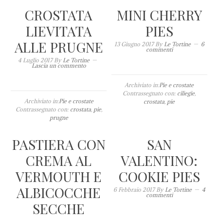
CROSTATA
MINI CHERRY
LIEVITATA
PIES
ALLE PRUGNE
13 Giugno 2017
By
Le Tortine
6
commenti
4 Luglio 2017
By
Le Tortine
Lascia un commento
Archiviato in:
Pie e crostate
Contrassegnato con:
ciliegie
,
Archiviato in:
Pie e crostate
crostata
,
pie
Contrassegnato con:
crostata
,
pie
,
prugne
PASTIERA CON
SAN
CREMA AL
VALENTINO:
VERMOUTH E
COOKIE PIES
ALBICOCCHE
6 Febbraio 2017
By
Le Tortine
4
commenti
SECCHE