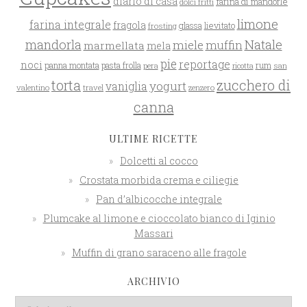
diario di casa
farina di mandorle
dolci fritti
limone
farina integrale
fragola
glassa
lievitato
frosting
mandorla
Natale
miele
muffin
marmellata
mela
pie
reportage
noci
rum
panna montata
pasta frolla
pera
san
ricotta
zucchero di
torta
yogurt
vaniglia
valentino
travel
zenzero
canna
ULTIME RICETTE
Dolcetti al cocco
Crostata morbida crema e ciliegie
Pan d’albicocche integrale
Plumcake al limone e cioccolato bianco di Iginio
Massari
Muffin di grano saraceno alle fragole
ARCHIVIO