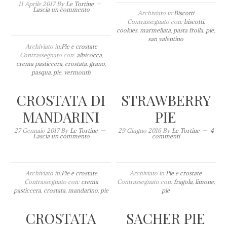
11 Aprile 2017
By
Le Tortine
Lascia un commento
Archiviato in:
Biscotti
Contrassegnato con:
biscotti
,
cookies
,
marmellata
,
pasta frolla
,
pie
,
san valentino
Archiviato in:
Pie e crostate
Contrassegnato con:
albicocca
,
crema pasticcera
,
crostata
,
grano
,
pasqua
,
pie
,
vermouth
CROSTATA DI
STRAWBERRY
MANDARINI
PIE
27 Gennaio 2017
By
Le Tortine
29 Giugno 2016
By
Le Tortine
4
Lascia un commento
commenti
Archiviato in:
Pie e crostate
Archiviato in:
Pie e crostate
Contrassegnato con:
crema
Contrassegnato con:
fragola
,
limone
,
pasticcera
,
crostata
,
mandarino
,
pie
pie
CROSTATA
SACHER PIE