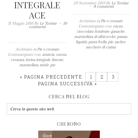
INTEGRALE
29 Novembre 2015
By
Le Tortine
8 commenti
ACE
Archiviato in:
Pie e crostate
31 Maggio 2016
By
Le Tortine
10
Contrassegnato con:
cacao
,
commenti
cioccolato fondente
,
ganache
,
marmellata di albicocche
,
panna
liquida
,
pasta frolla
,
pie
,
sacher
,
zucchero di canna
Archiviato in:
Pie e crostate
Contrassegnato con:
arancia
,
carota
,
crostata
,
farina integrale
,
limone
,
marmellata
,
miele
,
pie
«
PAGINA PRECEDENTE
1
2
3
PAGINA SUCCESSIVA »
CERCA NEL BLOG
CHI SONO