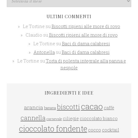
ULTIMI COMMENTI
Le Tortine
su
Biscotti ripieni alle more di rovo
Claudio
su
Biscotti ripieni alle more di rovo
Le Tortine
su
Baci di dama calabresi
Antonella
su
Baci di dama calabresi
Le Tortine
su
Torta di polenta integrale alla panna e
nespole
INGREDIENTI E IDEE
cacao
biscotti
arancia
caffè
banana
cannella
ciliegie
cioccolato bianco
carnevale
cioccolato fondente
cocco
cocktail