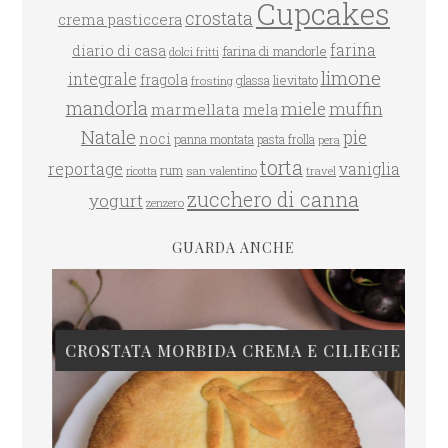
Cupcakes
crostata
crema pasticcera
farina
diario di casa
farina di mandorle
dolci fritti
limone
integrale
fragola
glassa
lievitato
frosting
mandorla
miele
muffin
marmellata
mela
Natale
pie
noci
panna montata
pasta frolla
pera
torta
reportage
vaniglia
rum
san valentino
travel
ricotta
zucchero di canna
yogurt
zenzero
GUARDA ANCHE
CROSTATA MORBIDA CREMA E CILIEGIE