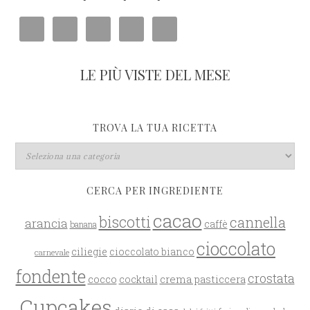
LE PIÙ VISTE DEL MESE
TROVA LA TUA RICETTA
CERCA PER INGREDIENTE
cacao
biscotti
cannella
arancia
caffè
banana
cioccolato
ciliegie
cioccolato bianco
carnevale
fondente
crostata
cocco
crema pasticcera
cocktail
Cupcakes